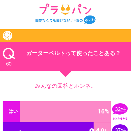
けいけん
ガーターベルトって使ったことある？
60
みんなの回答とホンネ。
32件
16%
はい
37件