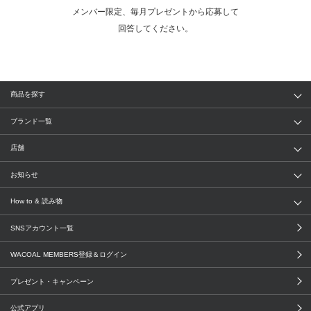
メンバー限定、毎月プレゼントから応募して
回答してください。
商品を探す
アイテム
ブランド
ブランド一覧
ランキング
セール
WACOAL
Wing
店舗
トピックス
Salute
Yue
店舗を探す
お知らせ
AMPHI
une nana cool
来店予約
新着情報
How to & 読み物
GOCOCi
WACOAL SIZE ORDER
ブラ無料診断
重要なお知らせ
下着の基礎知識
ワコールボディブック
SNSアカウント一覧
OUR WACOAL
YOJOY
取り置き・取り寄せサービス
商品回収
ブラチェック
わたしに合うブラ診断
WACOAL MEMBERS登録＆ログイン
WACOAL Remamma
Mens Innerwear
3Dボディスキャン
お知らせ
ブラパン
ワコールスタイル
プレゼント・キャンペーン
CW-X
Imported Brands
ニュース＆トピックス
フェムケアポータルサイト
大人の工場見学in長崎
公式アプリ