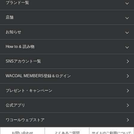
アイテム
ブランド
ブランド一覧
ランキング
セール
WACOAL
Wing
店舗
トピックス
Salute
Yue
店舗を探す
お知らせ
AMPHI
une nana cool
来店予約
新着情報
How to & 読み物
GOCOCi
WACOAL SIZE ORDER
ブラ無料診断
重要なお知らせ
下着の基礎知識
ワコールボディブック
SNSアカウント一覧
OUR WACOAL
YOJOY
取り置き・取り寄せサービス
商品回収
ブラチェック
わたしに合うブラ診断
WACOAL Remamma
Mens Innerwear
WACOAL MEMBERS登録＆ログイン
3Dボディスキャン
お知らせ
ブラパン
ワコールスタイル
CW-X
Imported Brands
プレゼント・キャンペーン
ニュース＆トピックス
フェムケアポータルサイト
大人の工場見学in長崎
Licensed Brands
公式アプリ
大人の工場見学inベトナム
人間科学研究開発センター見学
ブランド一覧へ
店舗体験記（マンガ）
ワコールカルネアプリ使い方ガイ
ワコールウェブストア
ド（マンガ）
お問い合わせ
よくあるご質問
サイトのご利用について