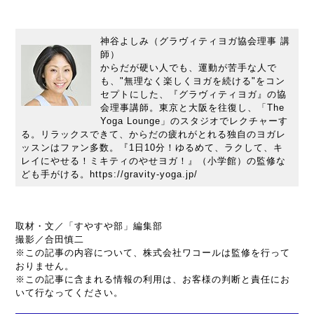
神谷よしみ（グラヴィティヨガ協会理事 講
師）
からだが硬い人でも、運動が苦手な人で
も、"無理なく楽しくヨガを続ける"をコン
セプトにした、『グラヴィティヨガ』の協
会理事講師。東京と大阪を往復し、「The
Yoga Lounge」のスタジオでレクチャーす
る。リラックスできて、からだの疲れがとれる独自のヨガレ
ッスンはファン多数。『1日10分！ゆるめて、ラクして、キ
レイにやせる！ミキティのやせヨガ！』（小学館）の監修な
ども手がける。https://gravity-yoga.jp/
取材・文／「すやすや部」編集部
撮影／合田慎二
※この記事の内容について、株式会社ワコールは監修を行って
おりません。
※この記事に含まれる情報の利用は、お客様の判断と責任にお
いて行なってください。