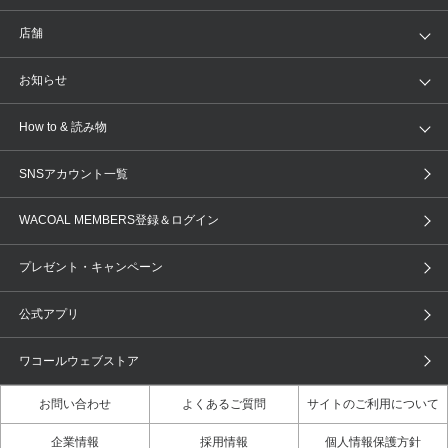
ランキング
セール
WACOAL
Wing
店舗
トピックス
Salute
Yue
店舗を探す
お知らせ
AMPHI
une nana cool
来店予約
新着情報
How to & 読み物
GOCOCi
WACOAL SIZE ORDER
ブラ無料診断
重要なお知らせ
下着の基礎知識
ワコールボディブック
SNSアカウント一覧
OUR WACOAL
YOJOY
取り置き・取り寄せサービス
商品回収
ブラチェック
わたしに合うブラ診断
WACOAL Remamma
Mens Innerwear
WACOAL MEMBERS登録＆ログイン
3Dボディスキャン
お知らせ
ブラパン
ワコールスタイル
CW-X
Imported Brands
プレゼント・キャンペーン
ニュース＆トピックス
フェムケアポータルサイト
大人の工場見学in長崎
Licensed Brands
公式アプリ
大人の工場見学inベトナム
人間科学研究開発センター見学
ブランド一覧へ
店舗体験記（マンガ）
ワコールカルネアプリ使い方ガイ
ワコールウェブストア
ド（マンガ）
お問い合わせ
よくあるご質問
サイトのご利用について
3Dボディスキャン体験（マンガ）
企業情報
採用情報
個人情報保護方針