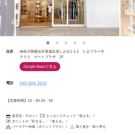
重要なお知らせ
お知らせ
ワコールウェブストア
住所
神奈川県横浜市青葉区美しが丘1-1-2 たまプラーザ
テラス ゲートプラザ 2F
公式アプリ
Google Mapsで見る
電話
045-904-3910
ニュース＆トピックス
【営業時間】10：00-20：00
企業情報
直営店・サロン
エッセンスチェック『使える』
ポイントが『貯まる』・『使える』
SNSアカウント一覧
バースデー特典（ポイントプラス）
取り置き・取り寄せ