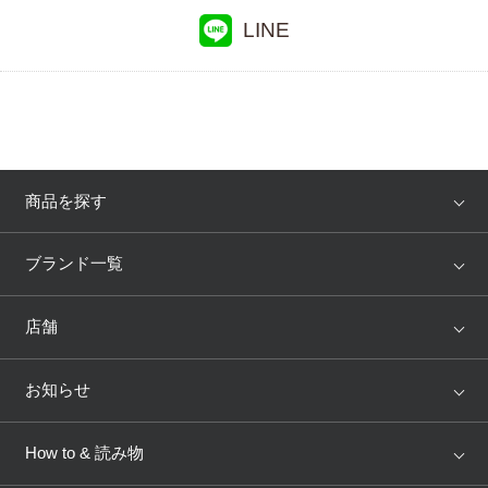
LINE
商品を探す
アイテム
ブランド
ブランド一覧
ランキング
セール
WACOAL
Wing
店舗
トピックス
Salute
Yue
店舗を探す
お知らせ
AMPHI
une nana cool
来店予約
新着情報
How to & 読み物
GOCOCi
WACOAL SIZE ORDER
ブラ無料診断