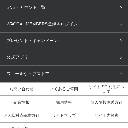
重要なお知らせ
下着の基礎知識
ワコールボディブック
SNSアカウント一覧
OUR WACOAL
YOJOY
取り置き・取り寄せサービス
商品回収
ブラチェック
わたしに合うブラ診断
WACOAL Remamma
Mens Innerwear
WACOAL MEMBERS登録＆ログイン
3Dボディスキャン
お知らせ
ブラパン
ワコールスタイル
CW-X
Imported Brands
プレゼント・キャンペーン
ニュース＆トピックス
フェムケアポータルサイト
大人の工場見学in長崎
Licensed Brands
公式アプリ
大人の工場見学inベトナム
人間科学研究開発センター見
ブランド一覧へ
学
ワコールウェブストア
店舗体験記（マンガ）
ワコールカルネアプリ使い方
ガイド（マンガ）
サイトのご利用につ
お問い合わせ
よくあるご質問
いて
3Dボディスキャン体験（マ
企業情報
採用情報
個人情報保護方針
ンガ）
お客様対応基本方針
サイトマップ
サイト内検索