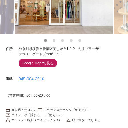
重要なお知らせ
お知らせ
ワコールウェブストア
住所
神奈川県横浜市青葉区美しが丘1-1-2 たまプラーザ
テラス ゲートプラザ 2F
公式アプリ
Google Mapsで見る
電話
045-904-3910
ニュース＆トピックス
【営業時間】10：00-20：00
企業情報
直営店・サロン
エッセンスチェック『使える』
ポイントが『貯まる』・『使える』
SNSアカウント一覧
バースデー特典（ポイントプラス）
取り置き・取り寄せ