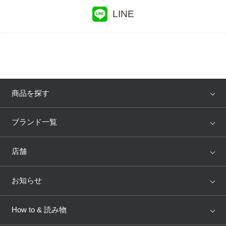
LINE
商品を探す
アイテム
ブランド
ブランド一覧
ランキング
セール
WACOAL
Wing
店舗
トピックス
Salute
Yue
店舗を探す
お知らせ
AMPHI
une nana cool
来店予約
新着情報
How to & 読み物
GOCOCi
WACOAL SIZE ORDER
ブラ無料診断