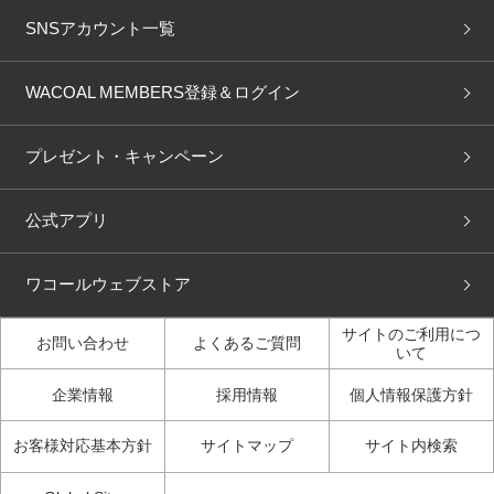
重要なお知らせ
下着の基礎知識
ワコールボディブック
SNSアカウント一覧
OUR WACOAL
YOJOY
取り置き・取り寄せサービス
商品回収
ブラチェック
わたしに合うブラ診断
WACOAL Remamma
Mens Innerwear
WACOAL MEMBERS登録＆ログイン
3Dボディスキャン
お知らせ
ブラパン
ワコールスタイル
CW-X
Imported Brands
プレゼント・キャンペーン
ニュース＆トピックス
フェムケアポータルサイト
大人の工場見学in長崎
Licensed Brands
公式アプリ
大人の工場見学inベトナム
人間科学研究開発センター見
ブランド一覧へ
学
ワコールウェブストア
店舗体験記（マンガ）
ワコールカルネアプリ使い方
ガイド（マンガ）
サイトのご利用につ
お問い合わせ
よくあるご質問
いて
3Dボディスキャン体験（マ
企業情報
採用情報
個人情報保護方針
ンガ）
お客様対応基本方針
サイトマップ
サイト内検索