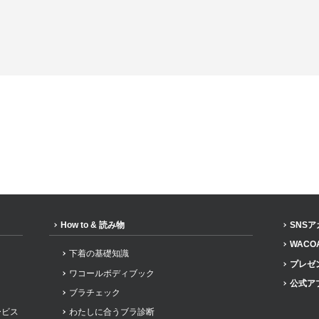
How to & 読み物
SNS
WACO
下着の基礎知識
プレゼ
ワコールボディブック
公式ア
ブラチェック
ービス
わたしに合うブラ診断