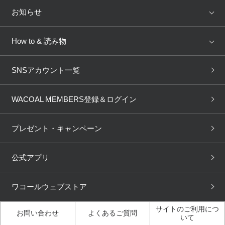
Salute
Yue
店舗を探す
お知らせ
AMPHI
une nana cool
来店予約
新着情報
How to & 読み物
GOCOCi
WACOAL SIZE ORDER
ブラ無料診断
重要なお知らせ
下着の基礎知識
ワコールボディブック
SNSアカウント一覧
OUR WACOAL
YOJOY
取り置き・取り寄せサービス
商品回収
ブラチェック
わたしに合うブラ診断
WACOAL Remamma
Mens Innerwear
WACOAL MEMBERS登録＆ログイン
3Dボディスキャン
お知らせ
ブラパン
ワコールスタイル
CW-X
Imported Brands
プレゼント・キャンペーン
ニュース＆トピックス
フェムケアポータルサイト
大人の工場見学in長崎
Licensed Brands
公式アプリ
大人の工場見学inベトナム
人間科学研究開発センター見
ブランド一覧へ
学
ワコールウェブストア
店舗体験記（マンガ）
ワコールカルネアプリ使い方
ガイド（マンガ）
サイトのご利用につ
お問い合わせ
よくあるご質問
いて