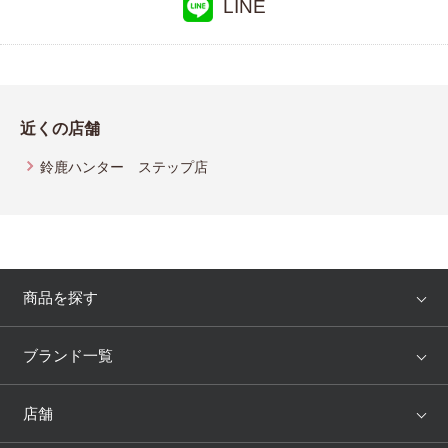
LINE
近くの店舗
鈴鹿ハンター ステップ店
商品を探す
アイテム
ブランド
ブランド一覧
ランキング
セール
WACOAL
Wing
店舗
トピックス