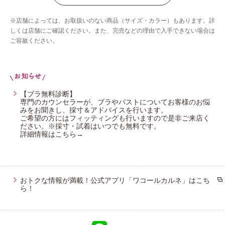
ウイング／ツヤカ
※店舗によっては、お取扱いのない商品（サイズ・カラー）もあります。詳
ウイング／ティーン
しくは店舗にご確認ください。また、完売などの理由で入手できない場合は
ご容赦ください。
ブロス バイ ワコールメン
ウイング／スリープ
ウイング／フフ
CW-X
【ブラ無料診断】
専門のカウンセラーが、ブラやバストについてお客様のお悩
YOJOY
みをお聞きし、採寸＆アドバイスを行います。
ご希望の方にはフィッティングも行いますので是非ご来店く
ださい。※採寸・試着はいつでも無料です。
詳細情報はこちら→
おトクな情報が満載！公式アプリ「ワコールカルネ」はこち
ら！