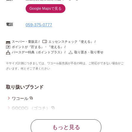
Google Mapsで見る
電話
059-375-0777
スーパー・量販店
エッセンスチェック『使える』
ポイントが『貯まる』・『使える』
バースデー特典（ポイントプラス）
取り置き・取り寄せ
※サイズ計測につきましては、ワコール販売員が不在の時は、ご対応ができない場合がご
ざいます。何とぞご了承ください
取り扱いブランド
ワコール
GOCOCi （ゴコチ）
ウイング
もっと見る
ウイング／レシアージュ