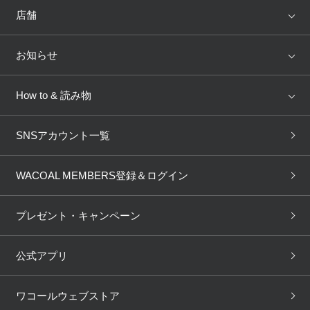
ランキング
セール
WACOAL
Wing
店舗
トピックス
Salute
Yue
店舗を探す
お知らせ
AMPHI
une nana cool
来店予約
新着情報
How to & 読み物
GOCOCi
WACOAL SIZE ORDER
ブラ無料診断
重要なお知らせ
下着の基礎知識
ワコールボディブック
SNSアカウント一覧
OUR WACOAL
YOJOY
取り置き・取り寄せサービス
商品回収
ブラチェック
わたしに合うブラ診断
WACOAL Remamma
Mens Innerwear
WACOAL MEMBERS登録＆ログイン
3Dボディスキャン
お知らせ
ブラパン
ワコールスタイル
CW-X
Imported Brands
プレゼント・キャンペーン
ニュース＆トピックス
フェムケアポータルサイト
大人の工場見学in長崎
Licensed Brands
公式アプリ
大人の工場見学inベトナム
人間科学研究開発センター見
ブランド一覧へ
学
ワコールウェブストア
店舗体験記（マンガ）
ワコールカルネアプリ使い方