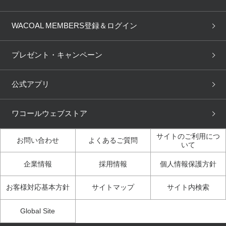
OUR WACOAL
YOJOY
取り置き・取り寄せサービス
商品回収
ブラチェック
わたしに合うブラ診断
WACOAL Remamma
Mens Innerwear
WACOAL MEMBERS登録＆ログイン
3Dボディスキャン
お知らせ
ブラパン
ワコールスタイル
CW-X
Imported Brands
プレゼント・キャンペーン
ニュース＆トピックス
フェムケアポータルサイト
大人の工場見学in長崎
Licensed Brands
公式アプリ
大人の工場見学inベトナム
人間科学研究開発センター見
ブランド一覧へ
学
ワコールウェブストア
店舗体験記（マンガ）
ワコールカルネアプリ使い方
ガイド（マンガ）
サイトのご利用につ
お問い合わせ
よくあるご質問
いて
3Dボディスキャン体験（マ
企業情報
採用情報
個人情報保護方針
ンガ）
お客様対応基本方針
サイトマップ
サイト内検索
Global Site