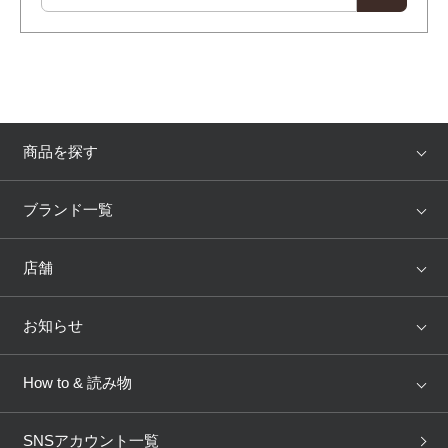
商品を探す
アイテム
ブランド
ブランド一覧
ランキング
セール
WACOAL
Wing
店舗
トピックス
Salute
Yue
店舗を探す
お知らせ
AMPHI
une nana cool
来店予約
新着情報
How to & 読み物
GOCOCi
WACOAL SIZE ORDER
ブラ無料診断
重要なお知らせ
下着の基礎知識
ワコールボディブック
SNSアカウント一覧