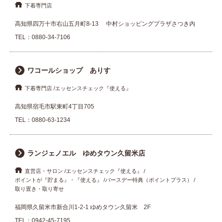
下着専門店
高知県四万十市右山五月町8-13 中村ショッピングプラザさつき内
TEL：
0880-34-7106
ワコールショップ ありす
下着専門店
エッセンスチェック『使える』
高知県宿毛市駅東町4丁目705
TEL：
0880-63-1234
ランジェノエル ゆめタウン久留米店
直営店・サロン
エッセンスチェック『使える』
ポイントが『貯まる』・『使える』
バースデー特典（ポイントプラス）
取り置き・取り寄せ
福岡県久留米市新合川1-2-1 ゆめタウン久留米 2F
TEL：
0942-45-7195