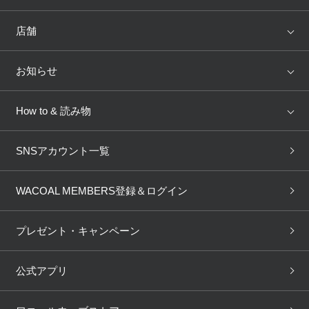
ランキング
セール
WACOAL
Wing
店舗
トピックス
Salute
Yue
店舗を探す
お知らせ
AMPHI
une nana cool
来店予約
新着情報
How to & 読み物
GOCOCi
WACOAL SIZE ORDER
ブラ無料診断
重要なお知らせ
下着の基礎知識
ワコールボディブック
SNSアカウント一覧
OUR WACOAL
YOJOY
取り置き・取り寄せサービス
商品回収
ブラチェック
わたしに合うブラ診断
WACOAL Remamma
Mens Innerwear
WACOAL MEMBERS登録＆ログイン
3Dボディスキャン
お知らせ
ブラパン
ワコールスタイル
CW-X
Imported Brands
プレゼント・キャンペーン
ニュース＆トピックス
フェムケアポータルサイト
大人の工場見学in長崎
Licensed Brands
公式アプリ
大人の工場見学inベトナム
人間科学研究開発センター見
ブランド一覧へ
学