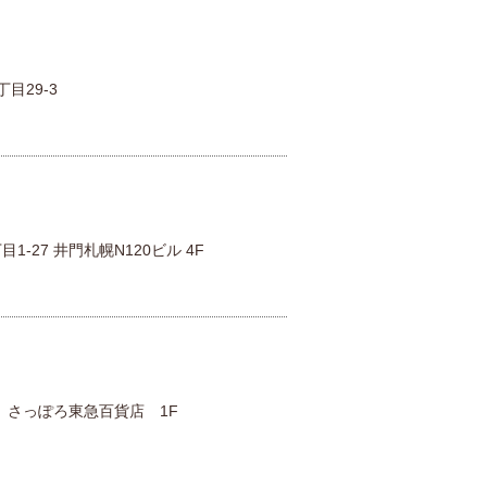
ン
目29-3
-27 井門札幌N120ビル 4F
 さっぽろ東急百貨店 1F