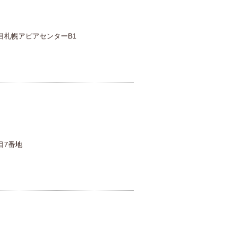
目札幌アピアセンターB1
目7番地