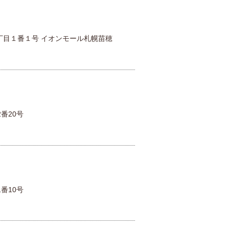
丁目１番１号 イオンモール札幌苗穂
番20号
番10号