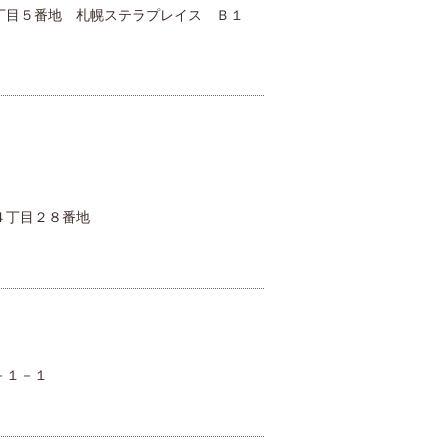
丁目５番地 札幌ステラプレイス Ｂ１
４丁目２８番地
－１－１