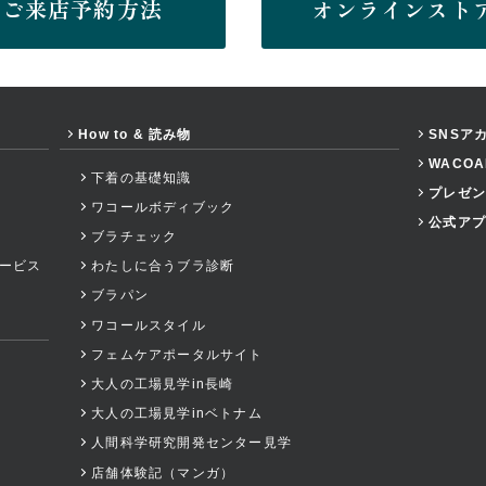
ご来店予約方法
オンラインスト
How to & 読み物
SNSア
WACO
下着の基礎知識
プレゼン
ワコールボディブック
公式アプ
ブラチェック
ービス
わたしに合うブラ診断
ブラパン
ワコールスタイル
フェムケアポータルサイト
大人の工場見学in長崎
大人の工場見学inベトナム
人間科学研究開発センター見学
店舗体験記（マンガ）