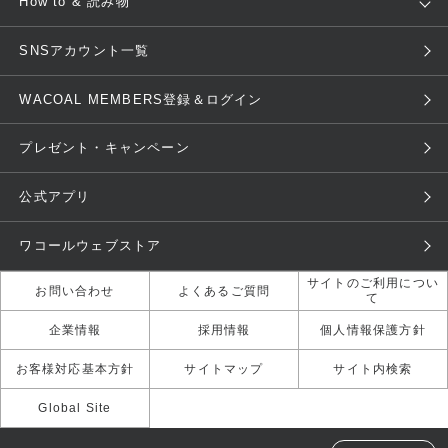
How to & 読み物
GOCOCi
WACOAL SIZE ORDER
ブラ無料診断
重要なお知らせ
下着の基礎知識
ワコールボディブック
SNSアカウント一覧
OUR WACOAL
YOJOY
取り置き・取り寄せサービス
商品回収
ブラチェック
わたしに合うブラ診断
WACOAL Remamma
Mens Innerwear
WACOAL MEMBERS登録＆ログイン
3Dボディスキャン
お知らせ
ブラパン
ワコールスタイル
CW-X
Imported Brands
プレゼント・キャンペーン
ニュース＆トピックス
フェムケアポータルサイト
大人の工場見学in長崎
Licensed Brands
公式アプリ
大人の工場見学inベトナム
人間科学研究開発センター見学
ブランド一覧へ
店舗体験記（マンガ）
ワコールカルネアプリ使い方ガ
ワコールウェブストア
イド（マンガ）
サイトのご利用につい
お問い合わせ
よくあるご質問
て
3Dボディスキャン体験（マン
ガ）
企業情報
採用情報
個人情報保護方針
お客様対応基本方針
サイトマップ
サイト内検索
Global Site