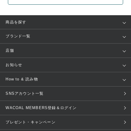
商品を探す
アイテム
ブランド
ブランド一覧
ランキング
セール
WACOAL
Wing
店舗
トピックス
Salute
Yue
店舗を探す
お知らせ
AMPHI
une nana cool
来店予約
新着情報
How to & 読み物
GOCOCi
WACOAL SIZE ORDER
ブラ無料診断
重要なお知らせ
下着の基礎知識
ワコールボディブック
SNSアカウント一覧
OUR WACOAL
YOJOY
取り置き・取り寄せサービス
商品回収
ブラチェック
わたしに合うブラ診断
WACOAL Remamma
Mens Innerwear
WACOAL MEMBERS登録＆ログイン
3Dボディスキャン
お知らせ
ブラパン
ワコールスタイル
CW-X
Imported Brands
プレゼント・キャンペーン
ニュース＆トピックス
フェムケアポータルサイト
大人の工場見学in長崎
Licensed Brands