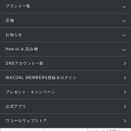
アイテム
ブランド
ブランド一覧
ランキング
セール
WACOAL
Wing
店舗
トピックス
Salute
Yue
店舗を探す
お知らせ
AMPHI
une nana cool
来店予約
新着情報
How to & 読み物
GOCOCi
WACOAL SIZE ORDER
ブラ無料診断
重要なお知らせ
下着の基礎知識
ワコールボディブック
SNSアカウント一覧
OUR WACOAL
YOJOY
取り置き・取り寄せサービス
商品回収
ブラチェック
わたしに合うブラ診断
WACOAL Remamma
Mens Innerwear
WACOAL MEMBERS登録＆ログイン
3Dボディスキャン
お知らせ
ブラパン
ワコールスタイル
CW-X
Imported Brands
プレゼント・キャンペーン
ニュース＆トピックス
フェムケアポータルサイト
大人の工場見学in長崎
Licensed Brands
公式アプリ
大人の工場見学inベトナム
人間科学研究開発センター見学
ブランド一覧へ
店舗体験記（マンガ）
ワコールカルネアプリ使い方ガ
ワコールウェブストア
イド（マンガ）