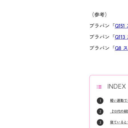
（参考）
ブラパン「
Q15
ブラパン「
Q11
ブラパン「
Q8 
INDEX
軽い運動で
【10代の
寝ていると