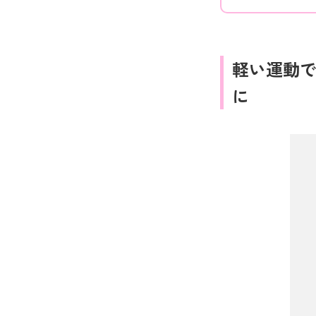
軽い運動
に