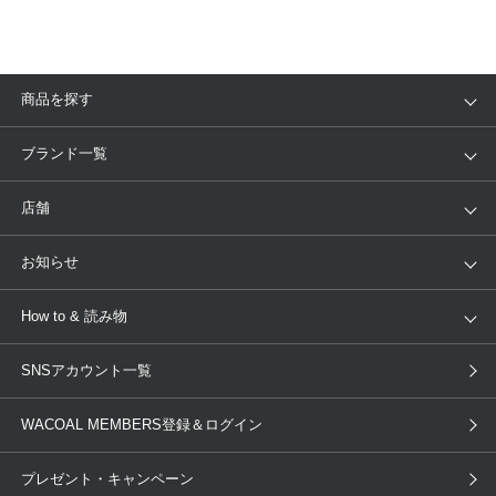
商品を探す
アイテム
ブランド
ブランド一覧
ランキング
セール
WACOAL
Wing
店舗
トピックス
Salute
Yue
店舗を探す
お知らせ
AMPHI
une nana cool
来店予約
新着情報
How to & 読み物
GOCOCi
WACOAL SIZE ORDER
ブラ無料診断
重要なお知らせ
下着の基礎知識
ワコールボディブック
SNSアカウント一覧
OUR WACOAL
YOJOY
取り置き・取り寄せサービス
商品回収
ブラチェック
わたしに合うブラ診断
WACOAL Remamma
Mens Innerwear
WACOAL MEMBERS登録＆ログイン
3Dボディスキャン
お知らせ
ブラパン
ワコールスタイル
CW-X
Imported Brands
プレゼント・キャンペーン
ニュース＆トピックス