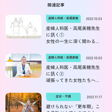
関連記事
産婦人科医・高尾美穂
2022.10.03
産婦人科医・高尾美穂先生
に訊く①
女性の一生に深く関わるホ
ルモン－上手くつきあう時
代です
産婦人科医・高尾美穂
2022.10.03
産婦人科医・高尾美穂先生
に訊く②
頑張ってきた女性たちへ－
「もっと委ねて・・・」
症状・不調
2022.11.17
避けられない「更年期」こ