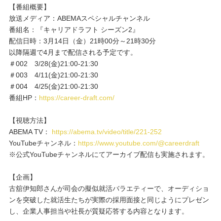
重要なお知らせ
【番組概要】
放送メディア：ABEMAスペシャルチャンネル
番組名：『キャリアドラフト シーズン2』
お知らせ
配信日時：3月14日（金）21時00分～21時30分
以降隔週で4月まで配信される予定です。
＃002 3/28(金)21:00-21:30
ワコールウェブストア
＃003 4/11(金)21:00-21:30
＃004 4/25(金)21:00-21:30
番組HP：
https://career-draft.com/
公式アプリ
【視聴方法】
ABEMA TV：
https://abema.tv/video/title/221-252
ニュース＆トピックス
YouTubeチャンネル：
https://www.youtube.com/@careerdraft
※公式YouTubeチャンネルにてアーカイブ配信も実施されます。
企業情報
【企画】
古舘伊知郎さんが司会の擬似就活バラエティーで、オーディショ
ンを突破した就活生たちが実際の採用面接と同じようにプレゼン
SNSアカウント一覧
し、企業人事担当や社長が質疑応答する内容となります。