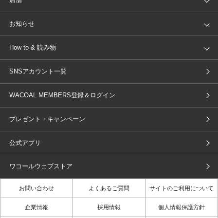
トピックス
Salute
Yue
店舗を探す
お知らせ
AMPHI
une nana cool
来店予約
新着情報
How to & 読み物
GOCOCi
WACOAL SIZE ORDER
ブラ無料診断
重要なお知らせ
下着の基礎知識
ワコールボディブック
SNSアカウント一覧
OUR WACOAL
YOJOY
取り置き・取り寄せサービス
商品回収
ブラチェック
わたしに合うブラ診断
WACOAL Remamma
Mens Innerwear
WACOAL MEMBERS登録＆ログイン
3Dボディスキャン
お知らせ
ブラパン
ワコールスタイル
CW-X
Imported Brands
プレゼント・キャンペーン
ニュース＆トピックス
フェムケアポータルサイト
大人の工場見学in長崎
Licensed Brands
公式アプリ
大人の工場見学inベトナム
人間科学研究開発センター見学
ブランド一覧へ
店舗体験記（マンガ）
ワコールカルネアプリ使い方ガイ
ワコールウェブストア
ド（マンガ）
お問い合わせ
よくあるご質問
サイトのご利用について
3Dボディスキャン体験（マンガ）
企業情報
採用情報
個人情報保護方針