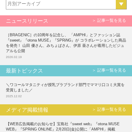
月別アーカイブ
ニュースリリース
＞ 記事一覧を見る
［BRAGENIC］の10周年を記念し、 「AMPHI」とファッション誌
『sweet』『otona MUSE』『SPRiNG』が コラボレーションした商品
を発売！ 山田 優さん、みちょぱさん、伊原 葵さんが着用したビジュ
アルも公開
2026.02.19
最新トピックス
＞ 記事一覧を見る
＼ワコールマタニティが授乳ブラブランド部門でママリ口コミ大賞を
受賞しました／
2025.12.02
メディア掲載情報
＞ 記事一覧を見る
【WEB広告掲載のお知らせ】宝島社『sweet web』『otona MUSE
WEB』『SPRiNG ONLINE』2月20日(金)公開に「AMPHI」掲載