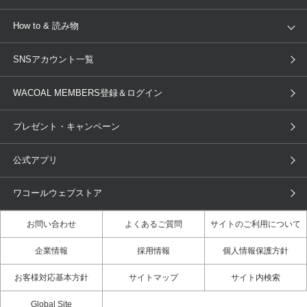
AMPHI
une nana cool
来店予約
新着情報
How to & 読み物
GOCOCi
WACOAL SIZE ORDER
ブラ無料診断
重要なお知らせ
下着の基礎知識
ワコールボディブック
SNSアカウント一覧
OUR WACOAL
YOJOY
取り置き・取り寄せサービス
商品回収
ブラチェック
わたしに合うブラ診断
WACOAL Remamma
Mens Innerwear
WACOAL MEMBERS登録＆ログイン
3Dボディスキャン
お知らせ
ブラパン
ワコールスタイル
CW-X
Imported Brands
プレゼント・キャンペーン
ニュース＆トピックス
フェムケアポータルサイト
大人の工場見学in長崎
Licensed Brands
公式アプリ
大人の工場見学inベトナム
人間科学研究開発センター見学
ブランド一覧へ
店舗体験記（マンガ）
ワコールカルネアプリ使い方ガイ
ワコールウェブストア
ド（マンガ）
お問い合わせ
よくあるご質問
サイトのご利用について
3Dボディスキャン体験（マンガ）
企業情報
採用情報
個人情報保護方針
お客様対応基本方針
サイトマップ
サイト内検索
Global Site