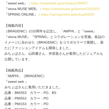
重要なお知らせ
『sweet web』：
https://sweetweb.jp/archives/149487/
『otona MUSE WEB』：
https://otonamuse.jp/fashion/181602/
『SPRiNG ONLINE』：
https://springonline.jp/pickup/6240/
お知らせ
【掲載内容】
［BRAGENIC］の10周年を記念し、「AMPHI」と『sweet』
ワコールウェブストア
『otona MUSE』『SPRiNG』とコラボレーションを実施。各誌の
イメージに合わせた［BRAGENIC］をコラボカラーで展開し、新
たにファッションアイテムも開発しました。
公式アプリ
みちょぱさん、山田優さん、伊原葵さんが着用したビジュアルも
公開しています。
ニュース＆トピックス
【掲載商品】
「AMPHI」［BRAGENIC］
『sweet web 』
企業情報
みちょぱさんに着用いただきました。
品番：BMI353 カラー：PO、BS
品番：PMI553 カラー：PO
SNSアカウント一覧
品番：PMI153 カラー：PO