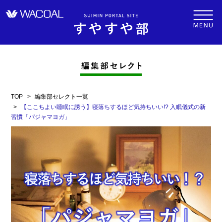
TOP
編集部セレクト一覧
【ここちよい睡眠に誘う】寝落ちするほど気持ちいい!? 入眠儀式の新
習慣「パジャマヨガ」