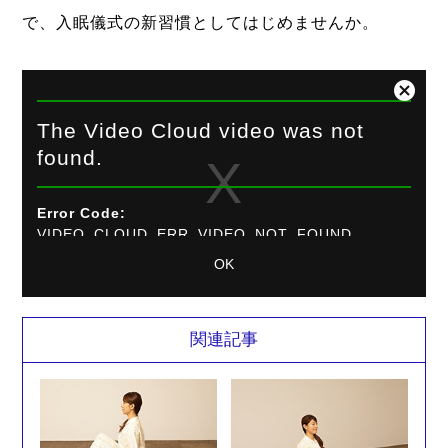
で、入眠儀式の新習慣としてはじめませんか。
This
is
Close
a
Modal
The Video Cloud video was not
modal
Dialog
found.
window.
Error Code:
VIDEO_CLOUD_ERR_VIDEO_NOT_FOUND
Session ID:
2026-08-07:cbb58663bfc53f8a9bdb9fde
Player
OK
Element ID:
vjs_video_3
関連記事