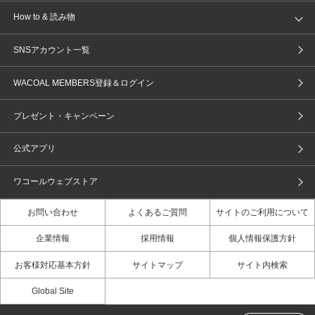
AMPHI
une nana cool
来店予約
新着情報
How to & 読み物
GOCOCi
WACOAL SIZE ORDER
ブラ無料診断
重要なお知らせ
下着の基礎知識
ワコールボディブック
SNSアカウント一覧
OUR WACOAL
YOJOY
取り置き・取り寄せサービス
商品回収
ブラチェック
わたしに合うブラ診断
WACOAL Remamma
Mens Innerwear
WACOAL MEMBERS登録＆ログイン
3Dボディスキャン
お知らせ
ブラパン
ワコールスタイル
CW-X
Imported Brands
プレゼント・キャンペーン
ニュース＆トピックス
フェムケアポータルサイト
大人の工場見学in長崎
Licensed Brands
公式アプリ
大人の工場見学inベトナム
人間科学研究開発センター見学
ブランド一覧へ
店舗体験記（マンガ）
ワコールカルネアプリ使い方ガイ
ワコールウェブストア
ド（マンガ）
お問い合わせ
よくあるご質問
サイトのご利用について
3Dボディスキャン体験（マンガ）
企業情報
採用情報
個人情報保護方針
お客様対応基本方針
サイトマップ
サイト内検索
Global Site