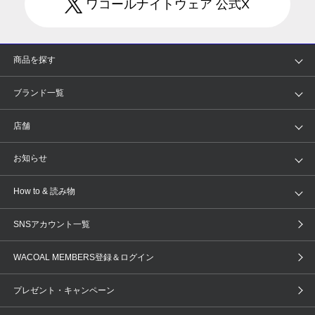
ワコールナイトウェア 公式X
商品を探す
アイテム
ブランド
ブランド一覧
ランキング
セール
WACOAL
Wing
店舗
トピックス
Salute
Yue
店舗を探す
お知らせ
AMPHI
une nana cool
来店予約
新着情報
How to & 読み物
GOCOCi
WACOAL SIZE ORDER
ブラ無料診断
重要なお知らせ
下着の基礎知識
ワコールボディブック
SNSアカウント一覧
OUR WACOAL
YOJOY
取り置き・取り寄せサービス
商品回収
ブラチェック
わたしに合うブラ診断
WACOAL Remamma
Mens Innerwear
WACOAL MEMBERS登録＆ログイン
3Dボディスキャン
お知らせ
ブラパン
ワコールスタイル
CW-X
Imported Brands
プレゼント・キャンペーン
ニュース＆トピックス
フェムケアポータルサイト
大人の工場見学in長崎
Licensed Brands