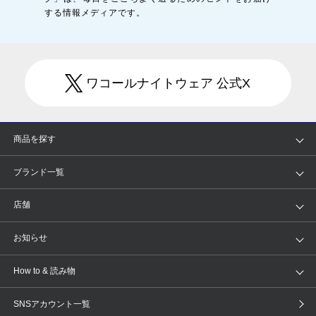
する情報メディアです。
ワコールナイトウェア 公式X
商品を探す
アイテム
ブランド
ブランド一覧
ランキング
セール
WACOAL
Wing
店舗
トピックス
Salute
Yue
店舗を探す
お知らせ
AMPHI
une nana cool
来店予約
新着情報
How to & 読み物
GOCOCi
WACOAL SIZE ORDER
ブラ無料診断
重要なお知らせ
下着の基礎知識
ワコールボディブック
SNSアカウント一覧
OUR WACOAL
YOJOY
取り置き・取り寄せサービス