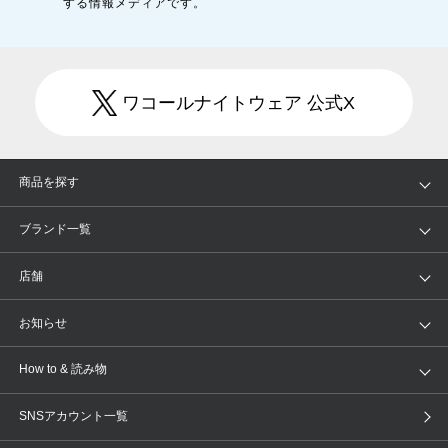
する情報メディアです。
ワコールナイトウェア 公式X
商品を探す
アイテム
ブランド
ブランド一覧
ランキング
セール
WACOAL
Wing
店舗
トピックス
Salute
Yue
店舗を探す
お知らせ
AMPHI
une nana cool
来店予約
新着情報
How to & 読み物
GOCOCi
WACOAL SIZE ORDER
ブラ無料診断
重要なお知らせ
下着の基礎知識
ワコールボディブック
SNSアカウント一覧
OUR WACOAL
YOJOY
取り置き・取り寄せサービス
商品回収