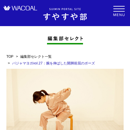
TOP
編集部セレクト一覧
パジャマヨガvol.27：腕を伸ばした開脚前屈のポーズ