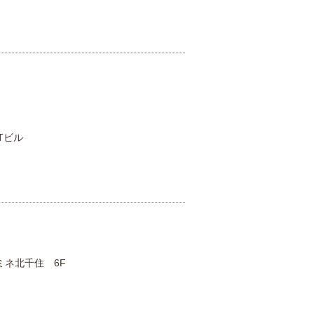
Tビル
ミネ北千住 6F