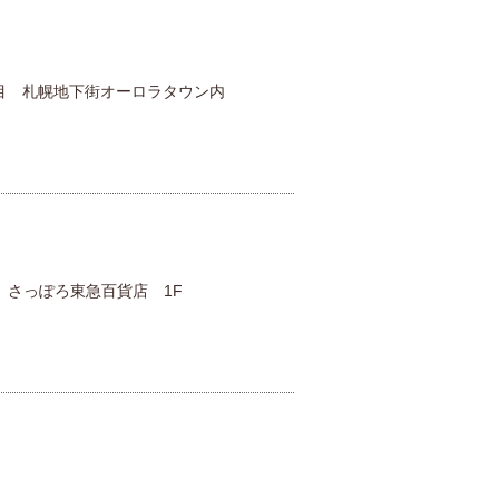
ン
目 札幌地下街オーロラタウン内
 さっぽろ東急百貨店 1F