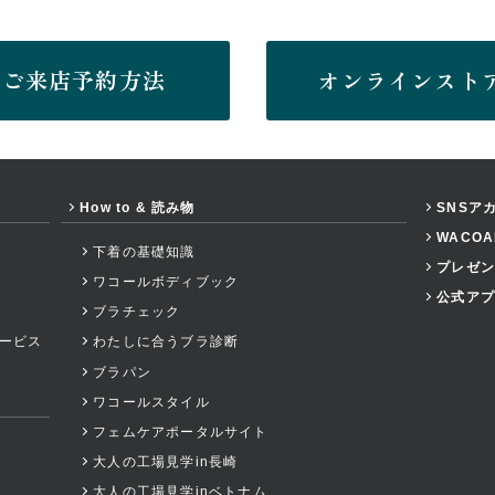
ご来店予約方法
オンラインスト
How to & 読み物
SNSア
WACO
下着の基礎知識
プレゼン
ワコールボディブック
公式アプ
ブラチェック
ービス
わたしに合うブラ診断
ブラパン
ワコールスタイル
フェムケアポータルサイト
大人の工場見学in長崎
大人の工場見学inベトナム