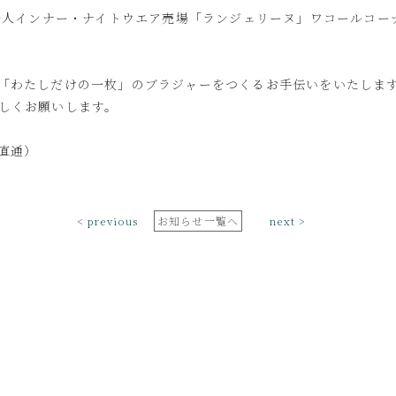
 婦人インナー・ナイトウエア売場「ランジェリーヌ」ワコールコー
「わたしだけの一枚」のブラジャーをつくるお手伝いをいたしま
しくお願いします。
（直通）
< previous
お知らせ一覧へ
next >