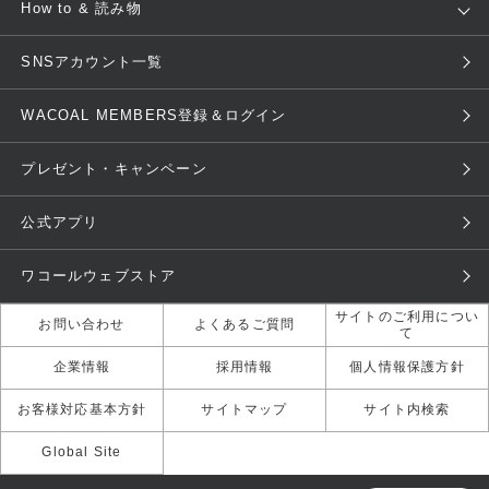
新着情報
How to & 読み物
GOCOCi
WACOAL SIZE ORDER
ブラ無料診断
重要なお知らせ
下着の基礎知識
ワコールボディブック
SNSアカウント一覧
OUR WACOAL
YOJOY
取り置き・取り寄せサービス
商品回収
ブラチェック
わたしに合うブラ診断
WACOAL Remamma
Mens Innerwear
WACOAL MEMBERS登録＆ログイン
3Dボディスキャン
お知らせ
ブラパン
ワコールスタイル
CW-X
Imported Brands
プレゼント・キャンペーン
ニュース＆トピックス
フェムケアポータルサイト
大人の工場見学in長崎
Licensed Brands
公式アプリ
大人の工場見学inベトナム
人間科学研究開発センター見学
ブランド一覧へ
店舗体験記（マンガ）
ワコールカルネアプリ使い方ガ
ワコールウェブストア
イド（マンガ）
サイトのご利用につい
お問い合わせ
よくあるご質問
て
3Dボディスキャン体験（マン
ガ）
企業情報
採用情報
個人情報保護方針
お客様対応基本方針
サイトマップ
サイト内検索
Global Site