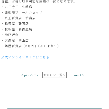
現在、お受け取り可能な店舗は下記になります。
・丸井今井 札幌店
・西銀座ワコールショップ
・京王百貨店 新宿店
・松坂屋 静岡店
・松坂屋 名古屋店
・神戸阪急
・天満屋 岡山店
・鶴屋百貨店（8月2日（月）より～）
公式オンラインストアはこちら
< previous
お知らせ一覧へ
next >