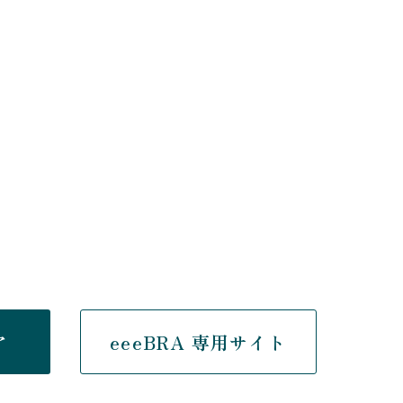
ア
eeeBRA 専用サイト