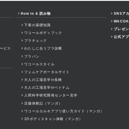
How to & 読み物
SNSア
WACO
下着の基礎知識
プレゼン
ワコールボディブック
公式アプ
ブラチェック
ービス
わたしに合うブラ診断
ブラパン
ワコールスタイル
フェムケアポータルサイト
大人の工場見学in長崎
大人の工場見学inベトナム
人間科学研究開発センター見学
店舗体験記（マンガ）
ワコールカルネアプリ使い方ガイド（マンガ）
3Dボディスキャン体験（マンガ）