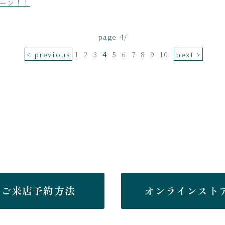
ーン！！
page 4/
< previous
1
2
3
4
5
6
7
8
9
10
next >
ご来店予約方法
オンラインスト