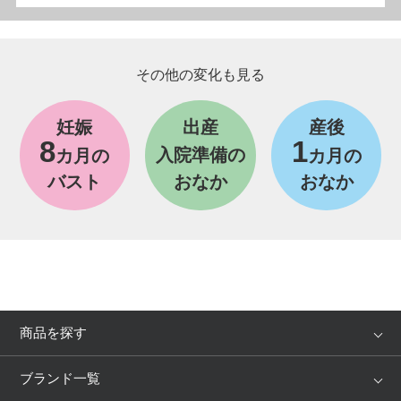
その他の変化も見る
妊娠
出産
産後
8
1
入院準備の
カ月の
カ月の
バスト
おなか
おなか
商品を探す
アイテム
ブランド
ブランド一覧