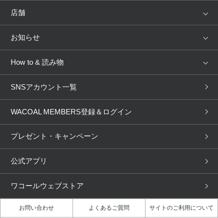
ランキング
セール
WACOAL
Wing
店舗
トピックス
Salute
Yue
店舗を探す
お知らせ
AMPHI
une nana cool
来店予約
新着情報
GOCOCi
WACOAL SIZE ORDER
How to & 読み物
ブラ無料診断
重要なお知らせ
OUR WACOAL
YOJOY
下着の基礎知識
ワコールボディブック
取り置き・取り寄せサービス
SNSアカウント一覧
商品回収
WACOAL Remamma
Mens Innerwear
ブラチェック
わたしに合うブラ診断
3Dボディスキャン
お知らせ
CW-X
Imported Brands
WACOAL MEMBERS登録＆ログイン
ブラパン
ワコールスタイル
ニュース＆トピックス
Licensed Brands
フェムケアポータルサイト
大人の工場見学in長崎
プレゼント・キャンペーン
ブランド一覧へ
大人の工場見学inベトナム
人間科学研究開発センター見学
公式アプリ
店舗体験記（マンガ）
ワコールカルネアプリ使い方ガイ
ド（マンガ）
ワコールウェブストア
3Dボディスキャン体験（マンガ）
お問い合わせ
よくあるご質問
サイトのご利用について