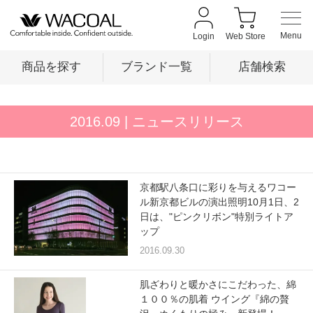
Login
Web Store
商品を探す
ブランド一覧
店舗検索
商品を探す
2016.09
| ニュースリリース
ブランド一覧
京都駅八条口に彩りを与えるワコー
ル新京都ビルの演出照明10月1日、2
店舗検索
日は、"ピンクリボン"特別ライトア
ップ
2016.09.30
新着情報
肌ざわりと暖かさにこだわった、綿
１００％の肌着 ウイング『綿の贅