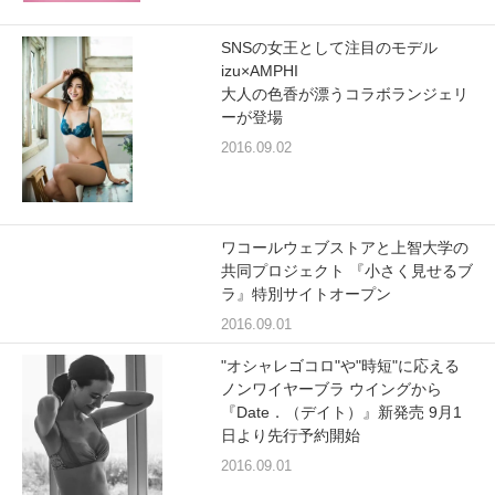
プレゼント・キャンペーン
SNSの女王として注目のモデル
izu×AMPHI
大人の色香が漂うコラボランジェリ
ーが登場
メールニュース登録
2016.09.02
お問い合わせ
ワコールウェブストアと上智大学の
共同プロジェクト 『小さく見せるブ
よくあるご質問
ラ』特別サイトオープン
2016.09.01
"オシャレゴコロ"や"時短"に応える
ノンワイヤーブラ ウイングから
『Date．（デイト）』新発売 9月1
日より先行予約開始
2016.09.01