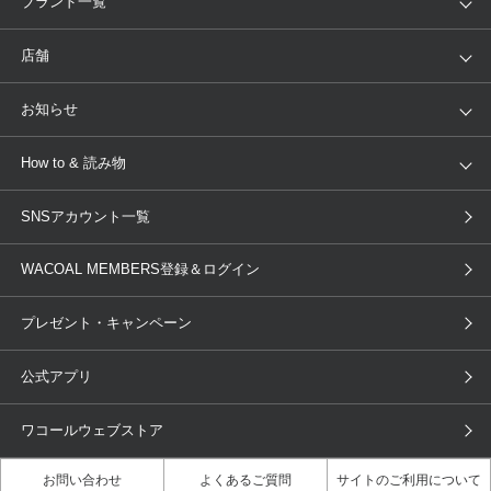
ブランド一覧
ランキング
セール
WACOAL
Wing
店舗
トピックス
Salute
Yue
店舗を探す
お知らせ
AMPHI
une nana cool
来店予約
新着情報
How to & 読み物
GOCOCi
WACOAL SIZE ORDER
ブラ無料診断
重要なお知らせ
下着の基礎知識
ワコールボディブック
SNSアカウント一覧
OUR WACOAL
YOJOY
取り置き・取り寄せサービス
商品回収
ブラチェック
わたしに合うブラ診断
WACOAL Remamma
Mens Innerwear
WACOAL MEMBERS登録＆ログイン
3Dボディスキャン
お知らせ
ブラパン
ワコールスタイル
CW-X
Imported Brands
プレゼント・キャンペーン
ニュース＆トピックス
フェムケアポータルサイト
大人の工場見学in長崎
Licensed Brands
公式アプリ
大人の工場見学inベトナム
人間科学研究開発センター見学
ブランド一覧へ
店舗体験記（マンガ）
ワコールカルネアプリ使い方ガイ
ワコールウェブストア
ド（マンガ）
お問い合わせ
よくあるご質問
サイトのご利用について
3Dボディスキャン体験（マンガ）