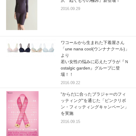
重要なお知らせ
沢 ぬくもりの極み』新登場！
2016.09.29
お知らせ
ワコールウェブストア
ワコールから生まれた下着屋さん
「une nana cool(ウンナナクール)」
より
若い女性の悩みに応えたブラが『Ｎ
公式アプリ
ostalgic garden』グループに登
場！！
2016.09.22
ニュース＆トピックス
"からだに合ったブラジャーのフィ
ッティング"を通じた「ピンクリボ
企業情報
ン・フィッティングキャンペーン」
を実施
2016.09.15
SNSアカウント一覧