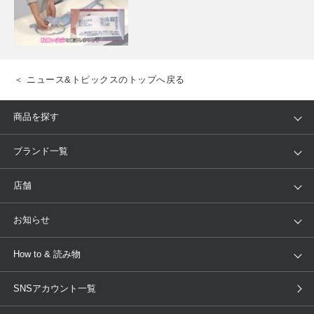
＜ ニュース&トピックスのトップへ戻る
商品を探す
アイテム
ブランド
ブランド一覧
ランキング
セール
WACOAL
Wing
店舗
トピックス
Salute
Yue
店舗を探す
お知らせ
AMPHI
une nana cool
来店予約
新着情報
How to & 読み物
GOCOCi
WACOAL SIZE ORDER
ブラ無料診断
重要なお知らせ
下着の基礎知識
ワコールボディブック
SNSアカウント一覧
OUR WACOAL
YOJOY
取り置き・取り寄せサービス
商品回収
ブラチェック
わたしに合うブラ診断