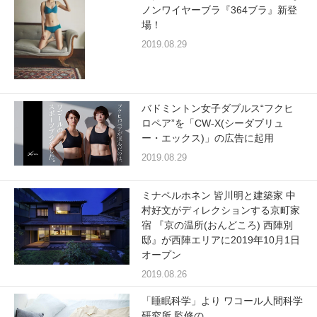
重要なお知らせ
ノンワイヤーブラ『364ブラ』新登
場！
2019.08.29
お知らせ
ワコールウェブストア
バドミントン女子ダブルス“フクヒ
ロペア”を「CW-X(シーダブリュ
ー・エックス)」の広告に起用
公式アプリ
2019.08.29
ミナペルホネン 皆川明と建築家 中
ニュース＆トピックス
村好文がディレクションする京町家
宿 『京の温所(おんどころ) 西陣別
邸』が西陣エリアに2019年10月1日
企業情報
オープン
2019.08.26
SNSアカウント一覧
「睡眠科学」より ワコール人間科学
研究所 監修の