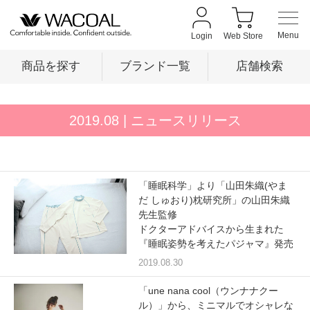
Login
Web Store
商品を探す
ブランド一覧
店舗検索
商品を探す
2019.08
| ニュースリリース
ブランド一覧
「睡眠科学」より「山田朱織(やま
だ しゅおり)枕研究所」の山田朱織
店舗検索
先生監修
ドクターアドバイスから生まれた
『睡眠姿勢を考えたパジャマ』発売
新着情報
2019.08.30
「une nana cool（ウンナナクー
ル）」から、ミニマルでオシャレな