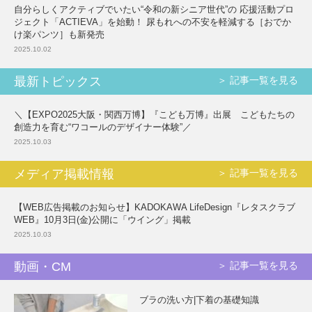
自分らしくアクティブでいたい“令和の新シニア世代”の 応援活動プロ
ジェクト「ACTIEVA」を始動！ 尿もれへの不安を軽減する［おでか
け楽パンツ］も新発売
2025.10.02
最新トピックス
＞ 記事一覧を見る
＼【EXPO2025大阪・関西万博】『こども万博』出展 こどもたちの
創造力を育む“ワコールのデザイナー体験”／
2025.10.03
メディア掲載情報
＞ 記事一覧を見る
【WEB広告掲載のお知らせ】KADOKAWA LifeDesign『レタスクラブ
WEB』10月3日(金)公開に「ウイング」掲載
2025.10.03
動画・CM
＞ 記事一覧を見る
ブラの洗い方|下着の基礎知識