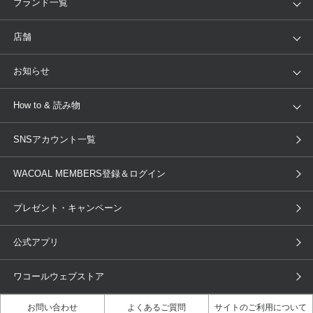
アイテム
ブランド
ブランド一覧
ランキング
セール
WACOAL
Wing
店舗
トピックス
Salute
Yue
店舗を探す
お知らせ
AMPHI
une nana cool
来店予約
新着情報
How to & 読み物
GOCOCi
WACOAL SIZE ORDER
ブラ無料診断
重要なお知らせ
下着の基礎知識
ワコールボディブック
SNSアカウント一覧
OUR WACOAL
YOJOY
取り置き・取り寄せサービス
商品回収
ブラチェック
わたしに合うブラ診断
WACOAL Remamma
Mens Innerwear
WACOAL MEMBERS登録＆ログイン
3Dボディスキャン
お知らせ
ブラパン
ワコールスタイル
CW-X
Imported Brands
プレゼント・キャンペーン
ニュース＆トピックス
フェムケアポータルサイト
大人の工場見学in長崎
Licensed Brands
公式アプリ
大人の工場見学inベトナム
人間科学研究開発センター見学
ブランド一覧へ
店舗体験記（マンガ）
ワコールカルネアプリ使い方ガイ
ワコールウェブストア
ド（マンガ）
お問い合わせ
よくあるご質問
サイトのご利用について