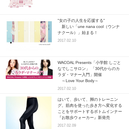
プレゼント・キャンペーン
"女の子の人生を応援する"
新しい「une nana cool（ウンナ
メールニュース登録
ナクール）」始まる！
2017.02.10
お問い合わせ
WACOAL Presents「小学館 しごと
なでしこサロン」 「30代からのカ
よくあるご質問
ラダ・マナー入門」開催
～Love Your Body～
2017.02.10
はいて、歩いて、脚のトレーニン
グ。筋肉を使った歩き方へ変化する
ことをサポートするボトムインナー
『お散歩ウォーカー』新発売
2017.02.09