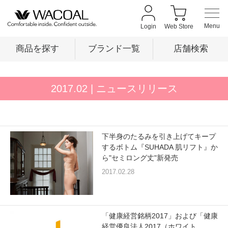
Login
Web Store
商品を探す
ブランド一覧
店舗検索
商品を探す
2017.02
| ニュースリリース
ブランド一覧
下半身のたるみを引き上げてキープ
するボトム『SUHADA 肌リフト』か
店舗検索
ら"セミロング丈"新発売
2017.02.28
新着情報
「健康経営銘柄2017」および「健康
経営優良法人2017（ホワイト