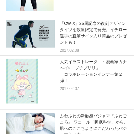
「CW-X」25周記念の復刻デザイン
タイツを数量限定で発売。イチロー
選手の直筆サイン入り商品のプレゼ
ントも！
2017.02.08
人気イラストレータ―・漫画家カナ
ヘイ×「プチプリリ」
コラボレーションインナー第２
弾！
2017.02.07
ふわふわの新触感パジャマ『ふわご
ころ』 ワコール「睡眠科学」から、
肌へのここちよさにこだわったパジ