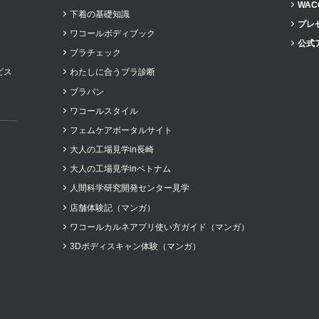
WAC
下着の基礎知識
プレ
ワコールボディブック
公式
ブラチェック
ビス
わたしに合うブラ診断
ブラパン
ワコールスタイル
フェムケアポータルサイト
大人の工場見学in長崎
大人の工場見学inベトナム
人間科学研究開発センター見学
店舗体験記（マンガ）
ワコールカルネアプリ使い方ガイド（マンガ）
3Dボディスキャン体験（マンガ）