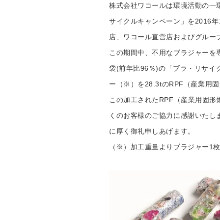
重要なお知らせ
株式会社ワコールは環境活動の一環
サイクルキャンペーン」を2016年
お知らせ
店、ワコール直営店およびグループ
この期間中、不用なブラジャーを専
ワコールウェブスト
袋(前年比96％)の「ブラ・リサイ
ー（※）を28.3tのRPF（産業
公式アプリ
この加工されたRPF（産業用固
くのお客様のご協力に感謝いたし
ニュース＆トピック
に厚く御礼申しあげます。
（※）加工重量よりブラジャー1枚
企業情報