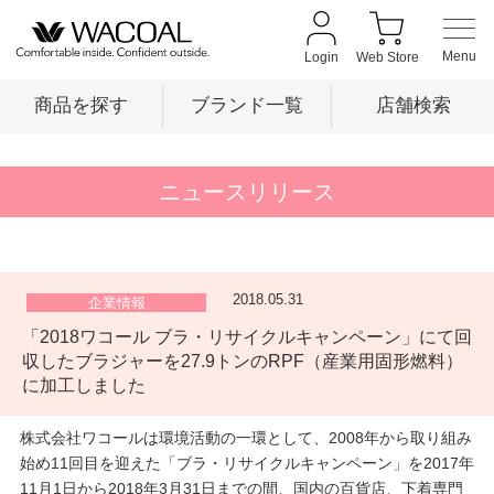
Login
Web Store
商品を探す
ブランド一覧
店舗検索
商品を探す
ニュースリリース
ブランド一覧
2018.05.31
企業情報
「2018ワコール ブラ・リサイクルキャンペーン」にて回
店舗検索
収したブラジャーを27.9トンのRPF（産業用固形燃料）
に加工しました
新着情報
株式会社ワコールは環境活動の一環として、2008年から取り組み
始め11回目を迎えた「ブラ・リサイクルキャンペーン」を2017年
11月1日から2018年3月31日までの間、国内の百貨店、下着専門