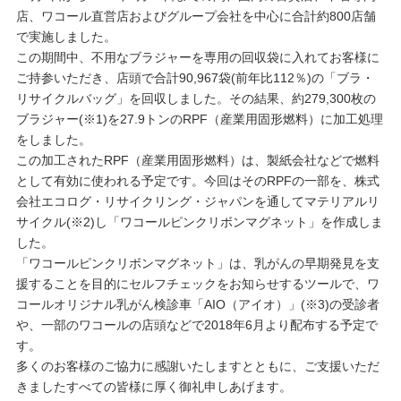
重要なお知らせ
店、ワコール直営店およびグループ会社を中心に合計約800店舗
で実施しました。
この期間中、不用なブラジャーを専用の回収袋に入れてお客様に
お知らせ
ご持参いただき、店頭で合計90,967袋(前年比112％)の「ブラ・
リサイクルバッグ」を回収しました。その結果、約279,300枚の
ブラジャー(※1)を27.9トンのRPF（産業用固形燃料）に加工処理
ワコールウェブストア
をしました。
この加工されたRPF（産業用固形燃料）は、製紙会社などで燃料
として有効に使われる予定です。今回はそのRPFの一部を、株式
公式アプリ
会社エコログ・リサイクリング・ジャパンを通してマテリアルリ
サイクル(※2)し「ワコールピンクリボンマグネット」を作成しま
した。
ニュース＆トピックス
「ワコールピンクリボンマグネット」は、乳がんの早期発見を支
援することを目的にセルフチェックをお知らせするツールで、ワ
コールオリジナル乳がん検診車「AIO（アイオ）」(※3)の受診者
企業情報
や、一部のワコールの店頭などで2018年6月より配布する予定で
す。
多くのお客様のご協力に感謝いたしますとともに、ご支援いただ
SNSアカウント一覧
きましたすべての皆様に厚く御礼申しあげます。