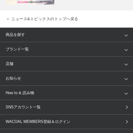
＜ ニュース&トピックスのトップへ戻る
商品を探す
アイテム
ブランド
ブランド一覧
ランキング
セール
WACOAL
Wing
店舗
トピックス
Salute
Yue
店舗を探す
お知らせ
AMPHI
une nana cool
来店予約
新着情報
How to & 読み物
GOCOCi
WACOAL SIZE ORDER
ブラ無料診断
重要なお知らせ
下着の基礎知識
ワコールボディブック
SNSアカウント一覧
OUR WACOAL
YOJOY
取り置き・取り寄せサービス
商品回収
ブラチェック
わたしに合うブラ診断
WACOAL Remamma
Mens Innerwear
WACOAL MEMBERS登録＆ログイン
3Dボディスキャン
お知らせ
ブラパン
ワコールスタイル
CW-X
Imported Brands