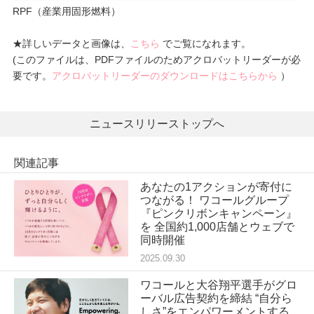
RPF（産業用固形燃料）
★詳しいデータと画像は、
こちら
でご覧になれます。
(このファイルは、PDFファイルのためアクロバットリーダーが必
要です。
アクロバットリーダーのダウンロードはこちらから
）
ニュースリリーストップへ
関連記事
あなたの1アクションが寄付に
つながる！ ワコールグループ
『ピンクリボンキャンペーン』
を 全国約1,000店舗とウェブで
同時開催
2025.09.30
ワコールと大谷翔平選手がグロ
ーバル広告契約を締結 “自分ら
しさ”をエンパワーメントする