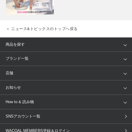
＜ ニュース&トピックスのトップへ戻る
商品を探す
アイテム
ブランド
ブランド一覧
ランキング
セール
WACOAL
Wing
店舗
トピックス
Salute
Yue
店舗を探す
お知らせ
AMPHI
une nana cool
来店予約
新着情報
How to & 読み物
GOCOCi
WACOAL SIZE ORDER
ブラ無料診断
重要なお知らせ
下着の基礎知識
ワコールボディブック
SNSアカウント一覧
OUR WACOAL
YOJOY
取り置き・取り寄せサービス
商品回収
ブラチェック
わたしに合うブラ診断
WACOAL Remamma
Mens Innerwear
WACOAL MEMBERS登録＆ログイン