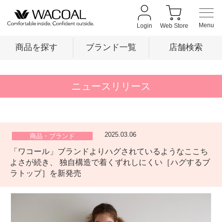
Login
Web Store
商品を探す
ブランド一覧
店舗検索
商品を探す
ニュースリリース
ブランド一覧
2025.03.06
商品・ブランド
「ワコール」ブランドよりハグされているようなここち
店舗検索
よさが続き、 独自構造で着くずれしにくい［ハグするブ
ラトップ］を新発売
新着情報