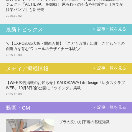
ジェクト「ACTIEVA」を始動！ 尿もれへの不安を軽減する［おでか
け楽パンツ］も新発売
2025.10.02
最新トピックス
＞ 記事一覧を見る
＼【EXPO2025大阪・関西万博】『こども万博』出展 こどもたちの
創造力を育む“ワコールのデザイナー体験”／
2025.10.03
メディア掲載情報
＞ 記事一覧を見る
【WEB広告掲載のお知らせ】KADOKAWA LifeDesign『レタスクラブ
WEB』10月3日(金)公開に「ウイング」掲載
2025.10.03
動画・CM
＞ 記事一覧を見る
ブラの洗い方|下着の基礎知識