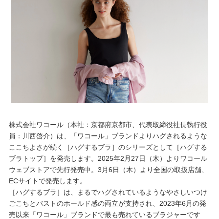
重要なお知らせ
お知らせ
ワコールウェブストア
公式アプリ
株式会社ワコール（本社：京都府京都市、代表取締役社長執行役
ニュース＆トピックス
員：川西啓介）は、「ワコール」ブランドよりハグされるような
ここちよさが続く［ハグするブラ］のシリーズとして［ハグする
ブラトップ］を発売します。2025年2月27日（木）よりワコール
企業情報
ウェブストアで先行発売中。3月6日（木）より全国の取扱店舗、
ECサイトで発売します。
［ハグするブラ］は、まるでハグされているようなやさしいつけ
SNSアカウント一覧
ごこちとバストのホールド感の両立が支持され、2023年6月の発
売以来「ワコール」ブランドで最も売れているブラジャーです