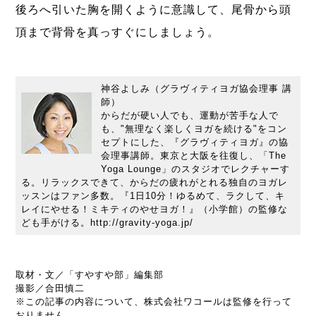
後ろへ引いた胸を開くように意識して、尾骨から頭
頂まで背骨を真っすぐにしましょう。
神谷よしみ（グラヴィティヨガ協会理事 講
師）
からだが硬い人でも、運動が苦手な人で
も、"無理なく楽しくヨガを続ける"をコン
セプトにした、『グラヴィティヨガ』の協
会理事講師。東京と大阪を往復し、「The
Yoga Lounge」のスタジオでレクチャーす
る。リラックスできて、からだの疲れがとれる独自のヨガレ
ッスンはファン多数。『1日10分！ゆるめて、ラクして、キ
レイにやせる！ミキティのやせヨガ！』（小学館）の監修な
ども手がける。http://gravity-yoga.jp/
取材・文／「すやすや部」編集部
撮影／合田慎二
※この記事の内容について、株式会社ワコールは監修を行って
おりません。