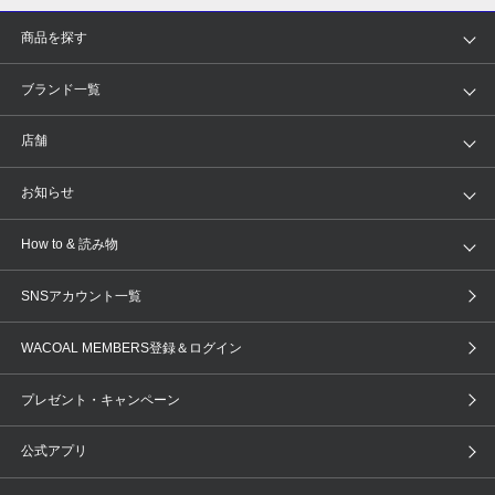
商品を探す
アイテム
ブランド
ブランド一覧
ランキング
セール
WACOAL
Wing
店舗
トピックス
Salute
Yue
店舗を探す
お知らせ
AMPHI
une nana cool
来店予約
新着情報
How to & 読み物
GOCOCi
WACOAL SIZE ORDER
ブラ無料診断
重要なお知らせ
下着の基礎知識
ワコールボディブック
SNSアカウント一覧
OUR WACOAL
YOJOY
取り置き・取り寄せサービス
商品回収
ブラチェック
わたしに合うブラ診断
WACOAL Remamma
Mens Innerwear
WACOAL MEMBERS登録＆ログイン
3Dボディスキャン
お知らせ
ブラパン
ワコールスタイル
CW-X
Imported Brands
プレゼント・キャンペーン
ニュース＆トピックス
フェムケアポータルサイト
大人の工場見学in長崎
Licensed Brands
公式アプリ
大人の工場見学inベトナム
人間科学研究開発センター見学
ブランド一覧へ