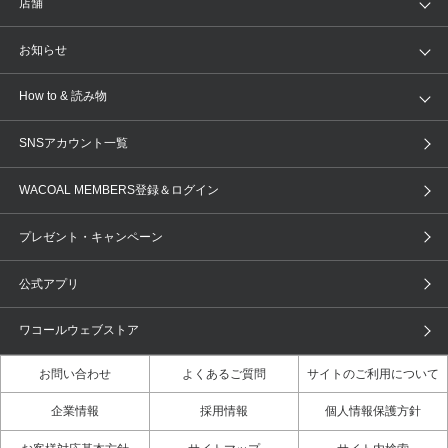
店舗
トピックス
Salute
Yue
店舗を探す
お知らせ
AMPHI
une nana cool
来店予約
新着情報
How to & 読み物
GOCOCi
WACOAL SIZE ORDER
ブラ無料診断
重要なお知らせ
下着の基礎知識
ワコールボディブック
SNSアカウント一覧
OUR WACOAL
YOJOY
取り置き・取り寄せサービス
商品回収
ブラチェック
わたしに合うブラ診断
WACOAL Remamma
Mens Innerwear
WACOAL MEMBERS登録＆ログイン
3Dボディスキャン
お知らせ
ブラパン
ワコールスタイル
CW-X
Imported Brands
プレゼント・キャンペーン
ニュース＆トピックス
フェムケアポータルサイト
大人の工場見学in長崎
Licensed Brands
公式アプリ
大人の工場見学inベトナム
人間科学研究開発センター見学
ブランド一覧へ
店舗体験記（マンガ）
ワコールカルネアプリ使い方ガイ
ワコールウェブストア
ド（マンガ）
お問い合わせ
よくあるご質問
サイトのご利用について
3Dボディスキャン体験（マンガ）
企業情報
採用情報
個人情報保護方針