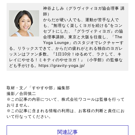
神谷よしみ（グラヴィティヨガ協会理事 講
師）
からだが硬い人でも、運動が苦手な人で
も、"無理なく楽しくヨガを続ける"をコン
セプトにした、『グラヴィティヨガ』の協
会理事講師。東京と大阪を往復し、「The
Yoga Lounge」のスタジオでレクチャーす
る。リラックスできて、からだの疲れがとれる独自のヨガレ
ッスンはファン多数。『1日10分！ゆるめて、ラクして、キ
レイにやせる！ミキティのやせヨガ！』（小学館）の監修な
ども手がける。https://gravity-yoga.jp/
取材・文／「すやすや部」編集部
撮影／合田慎二
※この記事の内容について、株式会社ワコールは監修を行って
おりません。
※この記事に含まれる情報の利用は、お客様の判断と責任にお
いて行なってください。
関連記事