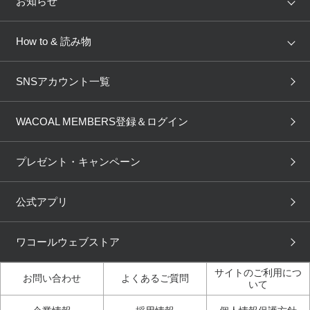
お知らせ
AMPHI
une nana cool
来店予約
新着情報
How to & 読み物
GOCOCi
WACOAL SIZE ORDER
ブラ無料診断
重要なお知らせ
下着の基礎知識
ワコールボディブック
SNSアカウント一覧
OUR WACOAL
YOJOY
取り置き・取り寄せサービス
商品回収
ブラチェック
わたしに合うブラ診断
WACOAL Remamma
Mens Innerwear
WACOAL MEMBERS登録＆ログイン
3Dボディスキャン
お知らせ
ブラパン
ワコールスタイル
CW-X
Imported Brands
プレゼント・キャンペーン
ニュース＆トピックス
フェムケアポータルサイト
大人の工場見学in長崎
Licensed Brands
公式アプリ
大人の工場見学inベトナム
人間科学研究開発センター
ブランド一覧へ
見学
ワコールウェブストア
店舗体験記（マンガ）
ワコールカルネアプリ使い
方ガイド（マンガ）
サイトのご利用につ
お問い合わせ
よくあるご質問
いて
3Dボディスキャン体験（マ