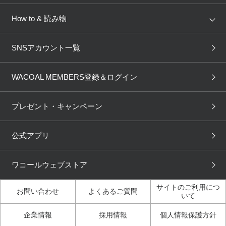
AMPHI
une nana cool
来店予約
新着情報
How to & 読み物
GOCOCi
WACOAL SIZE ORDER
ブラ無料診断
重要なお知らせ
下着の基礎知識
ワコールボディブック
SNSアカウント一覧
OUR WACOAL
YOJOY
取り置き・取り寄せサービス
商品回収
ブラチェック
わたしに合うブラ診断
WACOAL Remamma
Mens Innerwear
WACOAL MEMBERS登録＆ログイン
3Dボディスキャン
お知らせ
ブラパン
ワコールスタイル
CW-X
Imported Brands
プレゼント・キャンペーン
ニュース＆トピックス
フェムケアポータルサイト
大人の工場見学in長崎
Licensed Brands
公式アプリ
大人の工場見学inベトナム
人間科学研究開発センター
ブランド一覧へ
見学
ワコールウェブストア
店舗体験記（マンガ）
ワコールカルネアプリ使い
方ガイド（マンガ）
サイトのご利用につ
お問い合わせ
よくあるご質問
いて
3Dボディスキャン体験（マ
企業情報
採用情報
個人情報保護方針
ンガ）