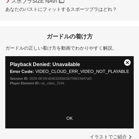
スポブラSIZE NAVI
あなたのバストにフィットするスポーツブラはどれ？
ガードルの着け方
ガードルの正しい着け方を動画でわかりやすく解説。
This
is
Playback Denied: Unavailable
Close
a
Error Code:
VIDEO_CLOUD_ERR_VIDEO_NOT_PLAYABLE
Moda
modal
Dialo
Session ID:
2026-08-09:d0463280b03b799619d47af3
window.
Player Element ID:
vjs_video_3194
OK
イラストでご紹介