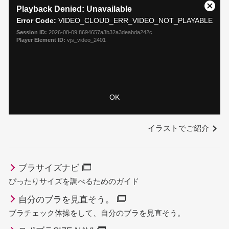
is
Playback Denied: Unavailable
Close
a
Error Code:
VIDEO_CLOUD_ERR_VIDEO_NOT_PLAYABLE
Moda
modal
Dialo
Session ID:
2026-08-09:8694657a3b32a3deabda242c
window.
Player Element ID:
vjs_video_2401
OK
イラストでご紹介
ブラサイズナビ
ぴったりサイズを調べるためのガイド
自分のブラを見直そう。
ブラチェック体操をして、自分のブラを見直そう。