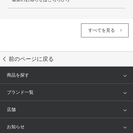
すべてを見る
前のページに戻る
商品を探す
アイテム
ブランド
ブランド一覧
ランキング
セール
WACOAL
Wing
店舗
トピックス
Salute
Yue
店舗を探す
お知らせ