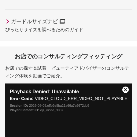
ガードルサイズナビ
ぴったりサイズを調べるためのガイド
お店でのコンサルティングフィッティング
お店での採寸＆試着 ビューティアドバイザーのコンサルテ
ィング体験を動画でご紹介。
This
is
Playback Denied: Unavailable
Close
a
Error Code:
VIDEO_CLOUD_ERR_VIDEO_NOT_PLAYABLE
Moda
modal
Dialo
Session ID:
2026-08-09:effb2e8ba21a66a7a6672dd6
window.
Player Element ID:
vjs_video_3987