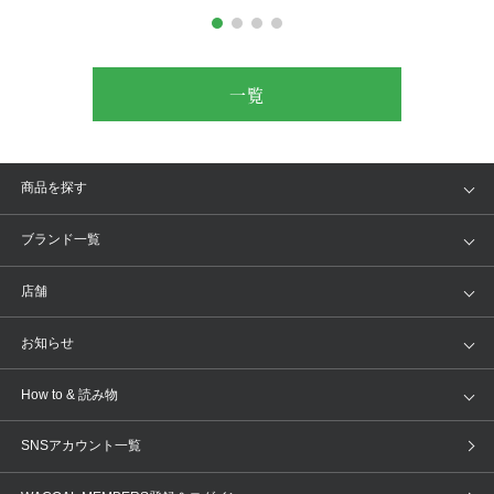
一覧
商品を探す
アイテム
ブランド
ブランド一覧
ランキング
セール
WACOAL
Wing
店舗
トピックス
Salute
Yue
店舗を探す
お知らせ
AMPHI
une nana cool
来店予約
新着情報
How to & 読み物
GOCOCi
WACOAL SIZE ORDER
ブラ無料診断
重要なお知らせ
下着の基礎知識
ワコールボディブック
SNSアカウント一覧
OUR WACOAL
YOJOY
取り置き・取り寄せサービス
商品回収
ブラチェック
わたしに合うブラ診断
WACOAL Remamma
Mens Innerwear