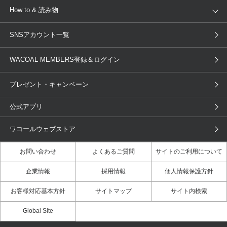
来店予約
新着情報
How to & 読み物
GOCOCi
WACOAL SIZE ORDER
ブラ無料診断
重要なお知らせ
下着の基礎知識
ワコールボディブック
SNSアカウント一覧
OUR WACOAL
YOJOY
取り置き・取り寄せサービス
商品回収
ブラチェック
わたしに合うブラ診断
WACOAL Remamma
Mens Innerwear
WACOAL MEMBERS登録＆ログイン
3Dボディスキャン
お知らせ
ブラパン
ワコールスタイル
CW-X
Imported Brands
プレゼント・キャンペーン
ニュース＆トピックス
フェムケアポータルサイト
大人の工場見学in長崎
Licensed Brands
公式アプリ
大人の工場見学inベトナム
人間科学研究開発センター見学
ブランド一覧へ
ワコールウェブストア
店舗体験記（マンガ）
ワコールカルネアプリ使い方ガイ
ド（マンガ）
お問い合わせ
よくあるご質問
サイトのご利用について
3Dボディスキャン体験（マンガ）
企業情報
採用情報
個人情報保護方針
お客様対応基本方針
サイトマップ
サイト内検索
Global Site