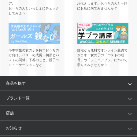
ア。
お伝えします。おうちの人と一緒
おうちの人といっしょにチェック
にお店に来てみませんか？
してみよう！
小中学生の女の子を持つおうちの
自宅から無料でオンライン受講で
方向け。バストの成長、初潮とバ
きます！女の子の「バストの成
ストの関係、下着のこと、親子コ
長」や「ジュニアブラ」について
ミュニケーションなど。
学んでみませんか？
商品を探す
アイテム
ブランド
ブランド一覧
ランキング
セール
WACOAL
Wing
店舗
トピックス
Salute
Yue
店舗を探す
お知らせ
AMPHI
une nana cool