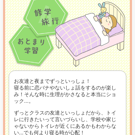
お友達と夜までずっといっしょ！
寝る前に恋バナやないしょ話をするのが楽し
み！
そんな時に生理がかさなると本当にショ
ック...。
ずっとクラスの友達といっしょだから、
トイ
レに行きたいって言いづらいし、
学校や家じ
ゃないからトイレが
近くにあるかもわからな
い...
でも何より寝る時が心配！