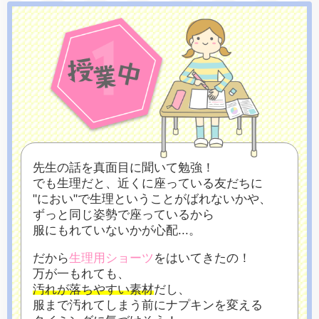
先生の話を真面目に聞いて勉強！
でも生理だと、近くに座っている友だちに
"におい"で生理ということがばれないかや、
ずっと同じ姿勢で座っているから
服にもれていないかが心配...。
だから
生理用ショーツ
をはいてきたの！
万が一もれても、
汚れが落ちやすい素材
だし、
服まで汚れてしまう前にナプキンを変える