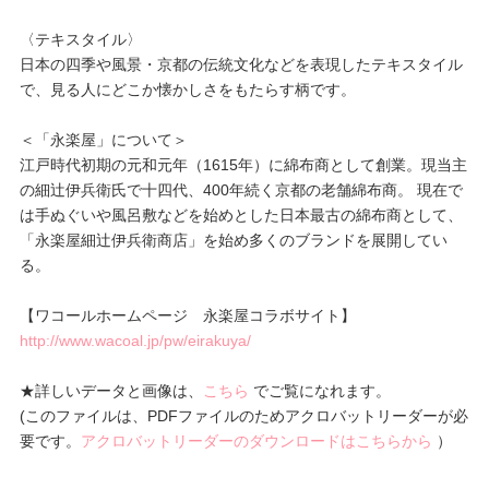
〈テキスタイル〉
日本の四季や風景・京都の伝統文化などを表現したテキスタイル
で、見る人にどこか懐かしさをもたらす柄です。
＜「永楽屋」について＞
江戸時代初期の元和元年（1615年）に綿布商として創業。現当主
の細辻伊兵衛氏で十四代、400年続く京都の老舗綿布商。 現在で
は手ぬぐいや風呂敷などを始めとした日本最古の綿布商として、
「永楽屋細辻伊兵衛商店」を始め多くのブランドを展開してい
る。
【ワコールホームページ 永楽屋コラボサイト】
http://www.wacoal.jp/pw/eirakuya/
★詳しいデータと画像は、
こちら
でご覧になれます。
(このファイルは、PDFファイルのためアクロバットリーダーが必
要です。
アクロバットリーダーのダウンロードはこちらから
）