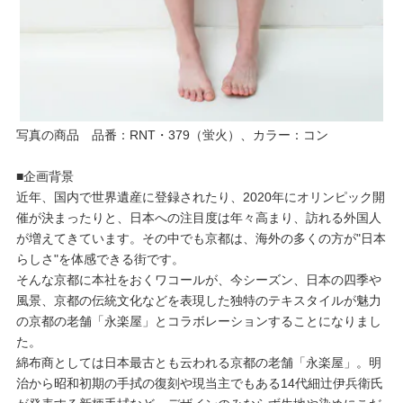
写真の商品 品番：RNT・379（蛍火）、カラー：コン
■企画背景
近年、国内で世界遺産に登録されたり、2020年にオリンピック開
催が決まったりと、日本への注目度は年々高まり、訪れる外国人
が増えてきています。その中でも京都は、海外の多くの方が"日本
らしさ"を体感できる街です。
そんな京都に本社をおくワコールが、今シーズン、日本の四季や
風景、京都の伝統文化などを表現した独特のテキスタイルが魅力
の京都の老舗「永楽屋」とコラボレーションすることになりまし
た。
綿布商としては日本最古とも云われる京都の老舗「永楽屋」。明
治から昭和初期の手拭の復刻や現当主でもある14代細辻伊兵衛氏