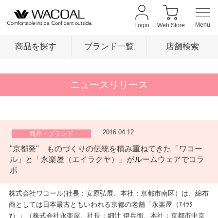
Login
Web Store
商品を探す
ブランド一覧
店舗検索
商品を探す
ニュースリリース
ブランド一覧
2016.04.12
商品・ブランド
"京都発" ものづくりの伝統を積み重ねてきた「ワコー
店舗検索
ル」と「永楽屋（エイラクヤ）」がルームウェアでコラ
ボ
新着情報
株式会社ワコール(社長：安原弘展、本社：京都市南区）は、綿布
商としては日本最古ともいわれる京都の老舗「永楽屋（ｴｲﾗｸ
ﾔ）」（株式会社永楽屋、社長：細辻 伊兵衛、本社：京都市中京