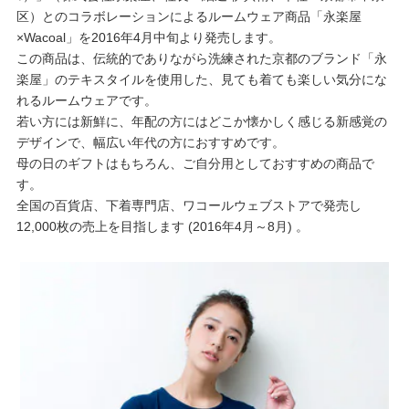
重要なお知らせ
区）とのコラボレーションによるルームウェア商品「永楽屋
×Wacoal」を2016年4月中旬より発売します。
この商品は、伝統的でありながら洗練された京都のブランド「永
お知らせ
楽屋」のテキスタイルを使用した、見ても着ても楽しい気分にな
れるルームウェアです。
若い方には新鮮に、年配の方にはどこか懐かしく感じる新感覚の
ワコールウェブストア
デザインで、幅広い年代の方におすすめです。
母の日のギフトはもちろん、ご自分用としておすすめの商品で
す。
公式アプリ
全国の百貨店、下着専門店、ワコールウェブストアで発売し
12,000枚の売上を目指します (2016年4月～8月) 。
ニュース＆トピックス
企業情報
SNSアカウント一覧