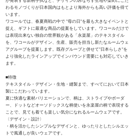
が発表する新柄手拭など、デザインのみならず生地や染めにこだ
わるモノづくりが日本国内はもとより海外からも高い評価を得て
います。
ワコールでは、春夏商戦の中で "母の日"を最も大きなイベントと
捉え、ギフトに最適な商品の提案をしています。ワコールだけで
は表現出来ない独自の世界観がある「永楽屋」のテキスタイル
を、ワコールがデザイン、生産、販売を担当し新たなルームウェ
アグループを提案します。既存グループと併せて"日本らしさ"を
より強化したラインアップでインバウンド需要にも対応していき
ます。
■特徴
テキスタイル・デザイン・生地・縫製まで、すべてにおいて日本
製にこだわっています。
夏に快適な素材バリエーションで、柄は、ストライプやボーダ
ー、ドットなどオーソドックスな柄使いを永楽屋の柄で表現する
ことで、見ても着ても楽しい気分になれるルームウェアです。
〈デザイン・設計〉
・柄を活かしたシンプルなデザインと、ゆったりとしたシルエッ
トで風通しが良いウェアです。