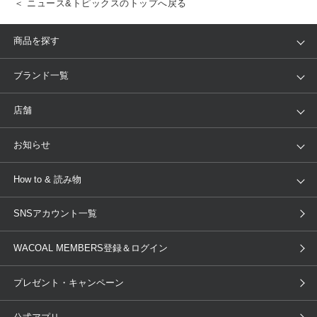
＜ ニュース&トピックスのトップへ戻る
商品を探す
アイテム
ブランド
ブランド一覧
ランキング
セール
WACOAL
Wing
店舗
トピックス
Salute
Yue
店舗を探す
お知らせ
AMPHI
une nana cool
来店予約
新着情報
How to & 読み物
GOCOCi
WACOAL SIZE ORDER
ブラ無料診断
重要なお知らせ
下着の基礎知識
ワコールボディブック
SNSアカウント一覧
OUR WACOAL
YOJOY
取り置き・取り寄せサービス
商品回収
ブラチェック
わたしに合うブラ診断
WACOAL Remamma
Mens Innerwear
WACOAL MEMBERS登録＆ログイン
3Dボディスキャン
お知らせ
ブラパン
ワコールスタイル
CW-X
Imported Brands
プレゼント・キャンペーン
ニュース＆トピックス
フェムケアポータルサイト
大人の工場見学in長崎
Licensed Brands