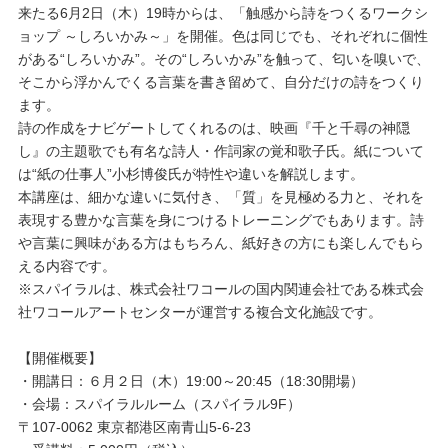
来たる6月2日（木）19時からは、「触感から詩をつくるワークシ
ョップ ～しろいかみ～」を開催。色は同じでも、それぞれに個性
プレゼント・キャンペーン
がある“しろいかみ”。その“しろいかみ”を触って、匂いを嗅いで、
そこから浮かんでくる言葉を書き留めて、自分だけの詩をつくり
ます。
メールニュース登録
詩の作成をナビゲートしてくれるのは、映画『千と千尋の神隠
し』の主題歌でも有名な詩人・作詞家の覚和歌子氏。紙について
は“紙の仕事人”小杉博俊氏が特性や違いを解説します。
お問い合わせ
本講座は、細かな違いに気付き、「質」を見極める力と、それを
表現する豊かな言葉を身につけるトレーニングでもあります。詩
や言葉に興味がある方はもちろん、紙好きの方にも楽しんでもら
よくあるご質問
える内容です。
※スパイラルは、株式会社ワコールの国内関連会社である株式会
社ワコールアートセンターが運営する複合文化施設です。
【開催概要】
・開講日：６月２日（木）19:00～20:45（18:30開場）
・会場：スパイラルルーム（スパイラル9F）
〒107-0062 東京都港区南青山5-6-23