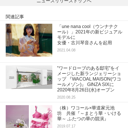
ニュースリリーストップへ
関連記事
「une nana cool（ウンナナク
ール）」2021年の新ビジュアル
モデルに
女優・古川琴音さんを起用
2021.04.08
‟ワードローブのある邸宅”をイ
メージした新ランジェリーショ
ップ 『WACOAL MAISON(ワコ
ールメゾン)』 GINZA SIXに
2020年8月26日(水)オープン
2020.08.25
（株）ワコール×華道家元池
坊 共催『～まとう華・いける
華～ ふたつの華の競演』
2019.07.17