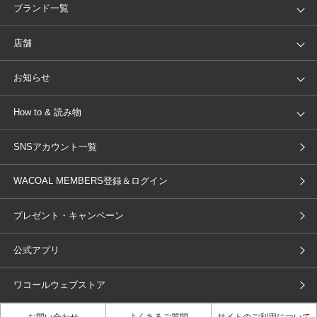
アイテム
ブランド
ブランド一覧
ランキング
セール
WACOAL
Wing
店舗
トピックス
Salute
Yue
店舗を探す
お知らせ
AMPHI
une nana cool
来店予約
新着情報
How to & 読み物
GOCOCi
WACOAL SIZE ORDER
ブラ無料診断
重要なお知らせ
下着の基礎知識
ワコールボディブック
SNSアカウント一覧
OUR WACOAL
YOJOY
取り置き・取り寄せサービス
商品回収
ブラチェック
わたしに合うブラ診断
WACOAL Remamma
Mens Innerwear
WACOAL MEMBERS登録＆ログイン
3Dボディスキャン
お知らせ
ブラパン
ワコールスタイル
CW-X
Imported Brands
プレゼント・キャンペーン
ニュース＆トピックス
フェムケアポータルサイト
大人の工場見学in長崎
Licensed Brands
公式アプリ
大人の工場見学inベトナム
人間科学研究開発センター見学
ブランド一覧へ
店舗体験記（マンガ）
ワコールカルネアプリ使い方ガイ
ワコールウェブストア
ド（マンガ）
お問い合わせ
よくあるご質問
サイトのご利用について