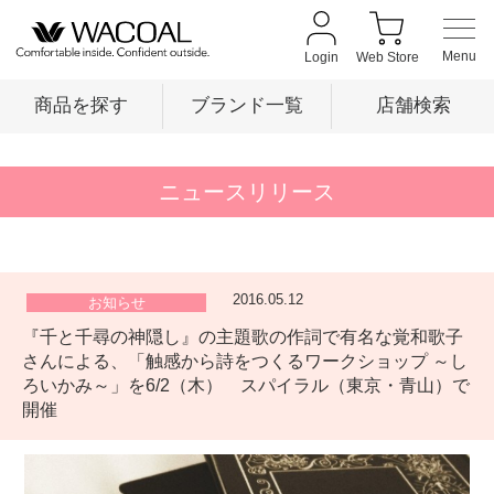
Login
Web Store
商品を探す
ブランド一覧
店舗検索
商品を探す
ニュースリリース
ブランド一覧
2016.05.12
お知らせ
『千と千尋の神隠し』の主題歌の作詞で有名な覚和歌子
店舗検索
さんによる、「触感から詩をつくるワークショップ ～し
ろいかみ～」を6/2（木） スパイラル（東京・青山）で
開催
新着情報