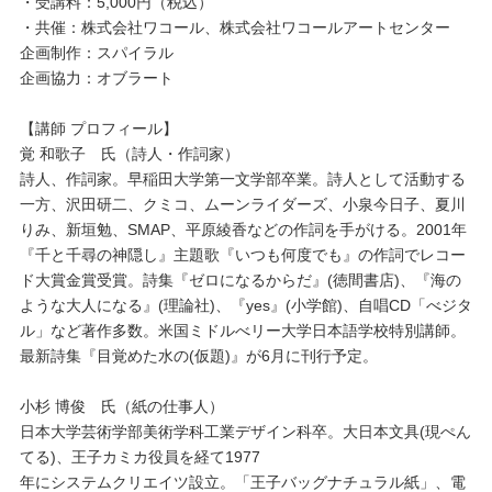
・受講料：5,000円（税込）
・共催：株式会社ワコール、株式会社ワコールアートセンター
企画制作：スパイラル
企画協力：オブラート
【講師 プロフィール】
覚 和歌子 氏（詩人・作詞家）
詩人、作詞家。早稲田大学第一文学部卒業。詩人として活動する
一方、沢田研二、クミコ、ムーンライダーズ、小泉今日子、夏川
りみ、新垣勉、SMAP、平原綾香などの作詞を手がける。2001年
『千と千尋の神隠し』主題歌『いつも何度でも』の作詞でレコー
ド大賞金賞受賞。詩集『ゼロになるからだ』(徳間書店)、『海の
ような大人になる』(理論社)、『yes』(小学館)、自唱CD「べジタ
ル」など著作多数。米国ミドルべリー大学日本語学校特別講師。
最新詩集『目覚めた水の(仮題)』が6月に刊行予定。
小杉 博俊 氏（紙の仕事人）
日本大学芸術学部美術学科工業デザイン科卒。大日本文具(現ぺん
てる)、王子カミカ役員を経て1977
年にシステムクリエイツ設立。「王子バッグナチュラル紙」、電