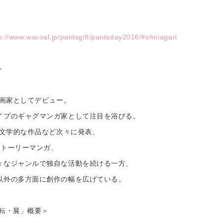
p://www.wacoal.jp/pantsgift/pantsday2016/#shiriagari
＞
漫画家としてデビュー。
イプのギャグマンガ家として注目を浴びる。
は文学的な作品など次々に発表、
ストーリーマンガ、
々なジャンルで独自な活動を続ける一方、
以外の多方面に創作の幅を広げている。
・転・展」概要＞