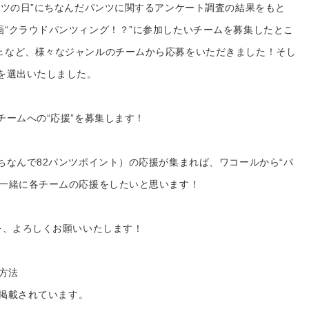
プレゼント・キャンペー
ンツの日”にちなんだパンツに関するアンケート調査の結果をもと
画“クラウドパンツィング！？”に参加したいチームを募集したとこ
メールニュース登録
ェなど、様々なジャンルのチームから応募をいただきました！そし
を選出いたしました。
ア
お問い合わせ
チームへの“応援”を募集します！
よくあるご質問
ちなんで82パンツポイント）の応援が集まれば、ワコールから“パ
ス
と一緒に各チームの応援をしたいと思います！
を、よろしくお願いいたします！
援方法
が掲載されています。