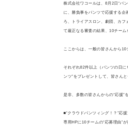
重要なお知らせ
株式会社ワコールは、8月2日“パ
に、勝負事をパンツで応援する企
お知らせ
ろ、トライアスロン、劇団、カフ
て厳正なる審査の結果、10チーム
ワコールウェブスト
ここからは、一般の皆さんから10
公式アプリ
それぞれ82件以上（パンツの日に
ニュース＆トピック
ンツ”をプレゼントして、皆さん
企業情報
是非、多数の皆さんからの“応援”
■“クラウドパンツィング！？”応
専用HPに10チームの“応募理由”