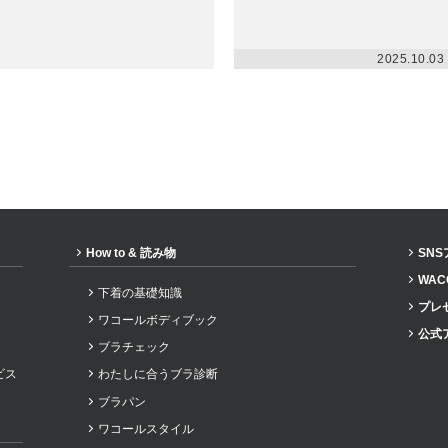
2025.10.03
How to & 読み物
SN
WAC
下着の基礎知識
プレ
ワコールボディブック
公式
ブラチェック
ビス
わたしに合うブラ診断
ブラパン
ワコールスタイル