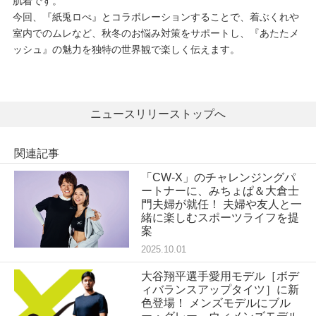
肌着です。
今回、『紙兎ロぺ』とコラボレーションすることで、着ぶくれや
室内でのムレなど、秋冬のお悩み対策をサポートし、『あたたメ
ッシュ』の魅力を独特の世界観で楽しく伝えます。
ニュースリリーストップへ
関連記事
「CW-X」のチャレンジングパ
ートナーに、みちょぱ＆大倉士
門夫婦が就任！ 夫婦や友人と一
緒に楽しむスポーツライフを提
案
2025.10.01
大谷翔平選手愛用モデル［ボデ
ィバランスアップタイツ］に新
色登場！ メンズモデルにブル