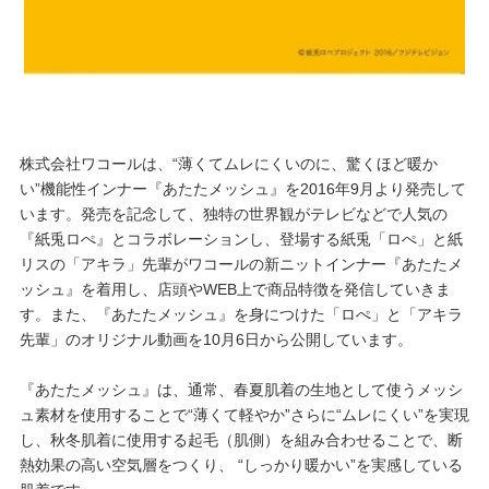
プレゼント・キャンペーン
メールニュース登録
株式会社ワコールは、“薄くてムレにくいのに、驚くほど暖か
い”機能性インナー『あたたメッシュ』を2016年9月より発売して
お問い合わせ
います。発売を記念して、独特の世界観がテレビなどで人気の
『紙兎ロぺ』とコラボレーションし、登場する紙兎「ロぺ」と紙
リスの「アキラ」先輩がワコールの新ニットインナー『あたたメ
よくあるご質問
ッシュ』を着用し、店頭やWEB上で商品特徴を発信していきま
す。また、『あたたメッシュ』を身につけた「ロぺ」と「アキラ
先輩」のオリジナル動画を10月6日から公開しています。
『あたたメッシュ』は、通常、春夏肌着の生地として使うメッシ
ュ素材を使用することで“薄くて軽やか”さらに“ムレにくい”を実現
し、秋冬肌着に使用する起毛（肌側）を組み合わせることで、断
熱効果の高い空気層をつくり、 “しっかり暖かい”を実感している