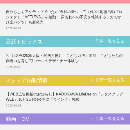
自分らしくアクティブでいたい“令和の新シニア世代”の 応援活動プロ
ジェクト「ACTIEVA」を始動！ 尿もれへの不安を軽減する［おでか
け楽パンツ］も新発売
2025.10.02
最新トピックス
＞ 記事一覧を見る
＼【EXPO2025大阪・関西万博】『こども万博』出展 こどもたちの
創造力を育む“ワコールのデザイナー体験”／
2025.10.03
メディア掲載情報
＞ 記事一覧を見る
【WEB広告掲載のお知らせ】KADOKAWA LifeDesign『レタスクラブ
WEB』10月3日(金)公開に「ウイング」掲載
2025.10.03
動画・CM
＞ 記事一覧を見る