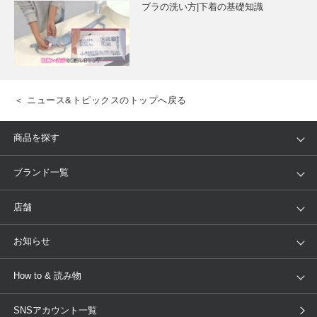
ブラの洗い方|下着の基礎知識
＜ ニュース&トピックスのトップへ戻る
商品を探す
アイテム
ブランド
ブランド一覧
ランキング
セール
WACOAL
Wing
店舗
トピックス
Salute
Yue
店舗を探す
お知らせ
AMPHI
une nana cool
来店予約
新着情報
How to & 読み物
GOCOCi
WACOAL SIZE ORDER
ブラ無料診断
重要なお知らせ
下着の基礎知識
ワコールボディブック
SNSアカウント一覧
OUR WACOAL
YOJOY