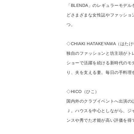
「BLENDA」のレギュラーモデル
どさまざまな女性誌やファッショ
つ。
◇CHIAKI HATAKEYAMA（は
独自のファッションと坊主頭がト
ショーで活躍を続ける新時代のモ
り、夫を支える妻。毎日の手料理
◇HICO（ひこ）
国内外のクラブイベントへ出演の
Ｊ。ハウスを中心としながら、ジ
ンスや秀でた才能が高い評価を得