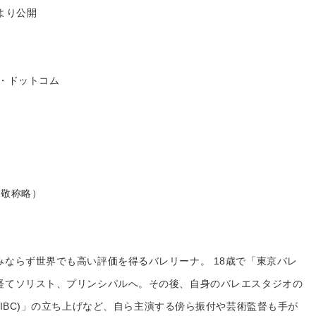
）より公開
・ドットコム
・敬称略）
ならず世界でも高い評価を得るバレリーナ。 18歳で「東京バレ
経てソリスト、プリンシパルへ。その後、自身のバレエスタジオの
ompany(IBC)」の立ち上げなど、自ら主演する傍ら振付や芸術監督も手が