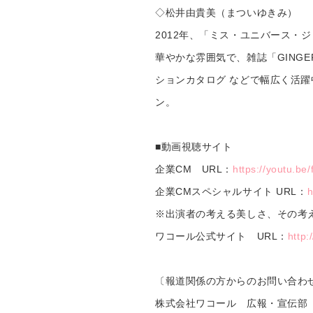
◇松井由貴美（まついゆきみ）
2012年、「ミス・ユニバース・
華やかな雰囲気で、雑誌「GING
ションカタログ などで幅広く活
ン。
■動画視聴サイト
企業CM URL：
https://youtu.b
企業CMスペシャルサイト URL：
h
※出演者の考える美しさ、その考
ワコール公式サイト URL：
http:
〔報道関係の方からのお問い合わ
株式会社ワコール 広報・宣伝部