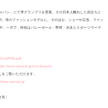
ジャパン」にて準グランプリを受賞。その日本人離れした顔立ちと
ER」等のファッションモデルに。そのほか、ショーや広告、ファッ
躍中。一方で、特技はバレーボール・野球・水泳とスポーツウーマ
e/f0vsdPWsae8
ttp://www.wacoal.jp/yourbeauty/
えをご覧いただけます。
//www.wacoal.jp
せ先〕