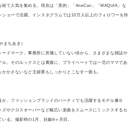
を経て人気を集める。現在は「美的」「AneCan」「MAQUIA」な
ンショーで活躍。インスタグラムでは10万人以上のフォロワーを持
たけやまちあき）
レードマーク。事務所に所属していない頃から、さまざまな雑誌や
デル。そのルックスとは裏腹に、プライベートでは一児のママであ
をかかさないなど主婦業もしっかりとこなす一面も。
ほか、ファッションブランドのパーティでも活躍するモデル兼Ｄ
ャズやクロスオーバーなど幅広い楽曲をスムースにミックスするセ
ている。撮影時の1月、妊娠8ヶ月目。