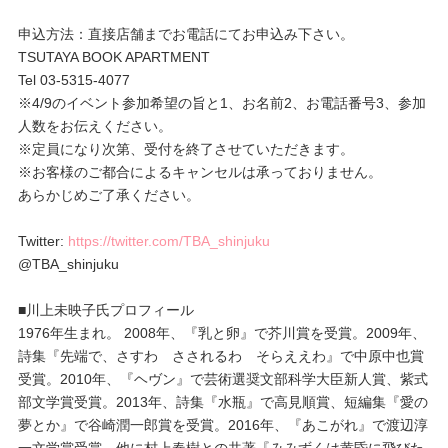
申込方法：直接店舗までお電話にてお申込み下さい。
TSUTAYA BOOK APARTMENT
Tel 03-5315-4077
※4/9のイベント参加希望の旨と1、お名前2、お電話番号3、参加
人数をお伝えください。
※定員になり次第、受付を終了させていただきます。
※お客様のご都合によるキャンセルは承っておりません。
あらかじめご了承ください。
Twitter:
https://twitter.com/TBA_shinjuku
@TBA_shinjuku
■川上未映子氏プロフィール
1976年生まれ。 2008年、『乳と卵』で芥川賞を受賞。2009年、
詩集『先端で、さすわ さされるわ そらええわ』で中原中也賞
受賞。2010年、『ヘヴン』で芸術選奨文部科学大臣新人賞、紫式
部文学賞受賞。2013年、詩集『水瓶』で高見順賞、短編集『愛の
夢とか』で谷崎潤一郎賞を受賞。2016年、『あこがれ』で渡辺淳