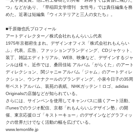
一文学賞受賞。他に村上春樹との共著『みみずくは黄昏に飛びた
つ』などがあり、『早稲田文学増刊 女性号』では責任編集を務
めた。近著は短編集『ウィステリアと三人の女たち』。
■千原徹也氏プロフィール
アートディレクター／株式会社れもんらいふ代表
1975年京都府生まれ。デザインオフィス「株式会社れもんらい
ふ」代表。広告、ファッションブランディング、CDジャケット、
装丁、雑誌エディトリアル、WEB、映像など、デザインするジャ
ンルは様々。近作では、桑田佳祐 アルバム「がらくた」のアート
ディレクション、関ジャニ∞ アルバム「ジャム」のアートディレ
クション、ウンナナクールのブランディング、小泉今日子の35周
年ベストアルバム、装苑の表紙、NHKガッテン！ロゴ、adidas
Originalsの店舗などが知られている。
さらには、サインペンを使用してキャンバスに描くアート活動、
iTunesでのラジオ配信、京都「れもんらいふデザイン塾」の開
催、東京応援ロゴ「キストーキョー」のデザインなどグラフィッ
クの世界だけでなく活動の幅を広げている。
www.lemonlife.jp