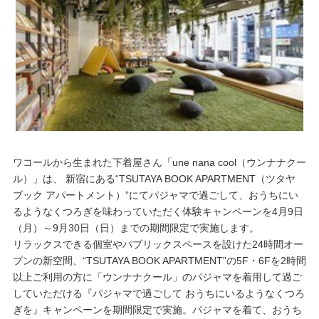
重要なお知らせ
お知らせ
ワコールウェブストア
公式アプリ
ワコールから生まれた下着屋さん「une nana cool（ウンナナクー
ル）」は、 新宿にある“TSUTAYA BOOK APARTMENT（ツタヤ
ブック アパートメント）”にてパジャマで過ごして、おうちにい
ニュース＆トピックス
るようなくつろぎを味わっていただく体験キャンペーンを4月9日
（月）～9月30日（日）までの期間限定で実施します。
リラックスできる個室やパブリックスペースを設けた24時間オー
企業情報
プンの新空間、“TSUTAYA BOOK APARTMENT”の5F・6Fを2時間
以上ご利用の方に「ウンナナクール」のパジャマを着用して過ご
していただける『パジャマで過ごして おうちにいるようなくつろ
SNSアカウント一覧
ぎを』キャンペーンを期間限定で実施。パジャマを着て、おうち