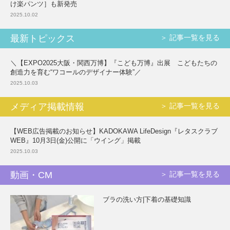
け楽パンツ］も新発売
2025.10.02
最新トピックス
＞ 記事一覧を見る
＼【EXPO2025大阪・関西万博】『こども万博』出展 こどもたちの
創造力を育む“ワコールのデザイナー体験”／
2025.10.03
メディア掲載情報
＞ 記事一覧を見る
【WEB広告掲載のお知らせ】KADOKAWA LifeDesign『レタスクラブ
WEB』10月3日(金)公開に「ウイング」掲載
2025.10.03
動画・CM
＞ 記事一覧を見る
ブラの洗い方|下着の基礎知識