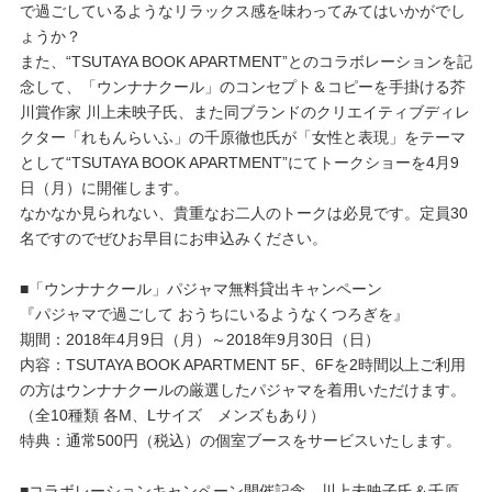
で過ごしているようなリラックス感を味わってみてはいかがでし
ょうか？
プレゼント・キャンペーン
また、“TSUTAYA BOOK APARTMENT”とのコラボレーションを記
念して、「ウンナナクール」のコンセプト＆コピーを手掛ける芥
川賞作家 川上未映子氏、また同ブランドのクリエイティブディレ
メールニュース登録
クター「れもんらいふ」の千原徹也氏が「女性と表現」をテーマ
として“TSUTAYA BOOK APARTMENT”にてトークショーを4月9
日（月）に開催します。
お問い合わせ
なかなか見られない、貴重なお二人のトークは必見です。定員30
名ですのでぜひお早目にお申込みください。
よくあるご質問
■「ウンナナクール」パジャマ無料貸出キャンペーン
『パジャマで過ごして おうちにいるようなくつろぎを』
期間：2018年4月9日（月）～2018年9月30日（日）
内容：TSUTAYA BOOK APARTMENT 5F、6Fを2時間以上ご利用
の方はウンナナクールの厳選したパジャマを着用いただけます。
（全10種類 各M、Lサイズ メンズもあり）
特典：通常500円（税込）の個室ブースをサービスいたします。
■コラボレーションキャンペーン開催記念 川上未映子氏＆千原