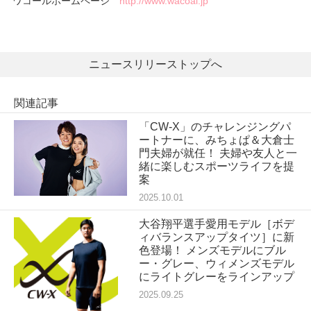
ワコールホームページ
http://www.wacoal.jp
ニュースリリーストップへ
関連記事
「CW-X」のチャレンジングパ
ートナーに、みちょぱ＆大倉士
門夫婦が就任！ 夫婦や友人と一
緒に楽しむスポーツライフを提
案
2025.10.01
大谷翔平選手愛用モデル［ボデ
ィバランスアップタイツ］に新
色登場！ メンズモデルにブル
ー・グレー、ウィメンズモデル
にライトグレーをラインアップ
2025.09.25