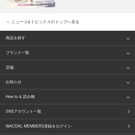
＜ ニュース&トピックスのトップへ戻る
商品を探す
アイテム
ブランド
ブランド一覧
ランキング
セール
WACOAL
Wing
店舗
トピックス
Salute
Yue
店舗を探す
お知らせ
AMPHI
une nana cool
来店予約
新着情報
How to & 読み物
GOCOCi
WACOAL SIZE ORDER
ブラ無料診断
重要なお知らせ
下着の基礎知識
ワコールボディブック
SNSアカウント一覧
OUR WACOAL
YOJOY
取り置き・取り寄せサービス
商品回収
ブラチェック
わたしに合うブラ診断
WACOAL Remamma
Mens Innerwear
WACOAL MEMBERS登録＆ログイン
3Dボディスキャン
お知らせ
ブラパン
ワコールスタイル