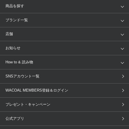
商品を探す
アイテム
ブランド
ブランド一覧
ランキング
セール
WACOAL
Wing
店舗
トピックス
Salute
Yue
店舗を探す
お知らせ
AMPHI
une nana cool
来店予約
新着情報
How to & 読み物
GOCOCi
WACOAL SIZE ORDER
ブラ無料診断
重要なお知らせ
下着の基礎知識
ワコールボディブック
SNSアカウント一覧
OUR WACOAL
YOJOY
取り置き・取り寄せサービス
商品回収
ブラチェック
わたしに合うブラ診断
WACOAL Remamma
Mens Innerwear
WACOAL MEMBERS登録＆ログイン
3Dボディスキャン
お知らせ
ブラパン
ワコールスタイル
CW-X
Imported Brands
プレゼント・キャンペーン
ニュース＆トピックス
フェムケアポータルサイト
大人の工場見学in長崎
Licensed Brands
公式アプリ
大人の工場見学inベトナム
人間科学研究開発センター見学
ブランド一覧へ