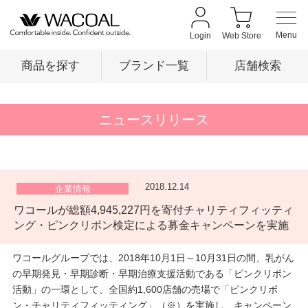
Login
Web Store
商品を探す
ブランド一覧
店舗検索
商品を探す
ニュースリリース
ブランド一覧
2018.12.14
企業情報
ワコールが総額4,945,227円を寄付チャリティフィッティ
店舗検索
ング・ピンクリボン検定による募金キャンペーンを実施
ワコールグループでは、2018年10月1日～10月31日の間、乳がん
新着情報
の早期発見・早期診断・早期治療支援活動である「ピンクリボン
活動」の一環として、全国約1,600店舗の売場で「ピンクリボ
ン・チャリティフィッティング」（※）を実施し、キャンペーン