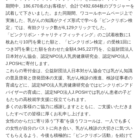
重要なお知らせ
期間中、186,670名のお客様が、合計で492,684枚のブラジャーを
試着して下さいました。また同期間、ワコールホームページ上で
実施した、乳がんの知識がクイズ形式で学べる「ピンクリボン検
お知らせ
定」では、有効クリック数が6,129クリックでした。
「ピンクリボン・チャリティフィッティング」のご試着枚数に1
枚あたり10円を乗じた額と、「ピンクリボン検定」の受検1回に
ワコールウェブストア
つき3円を乗じた額を合わせた金額4,945,227円を、公益財団法人
日本対がん協会、認定NPO法人乳房健康研究会、認定NPO法人
J.POSHに寄付します。
公式アプリ
これらの寄付金は、公益財団法人日本対がん協会では乳がん知識
の普及啓発と啓発団体の支援、乳がん検診の推進、検診従事者の
育成などに、認定NPO法人乳房健康研究会ではピンクリボンアド
ニュース＆トピックス
バイザーの育成に、認定NPO法人J.POSHでは乳がん患者の子ど
もたちの高校就学支援に役立てられます。
多くのお客様のご協力に感謝しますとともに、ご支援いただきま
企業情報
したすべての皆様に厚くお礼申し上げます。
女性のからだに寄り添う"下着"を扱うワコールは、一人でも多く
の女性が自分のバストに向き合い、乳がん検診の大切さに気づい
SNSアカウント一覧
てもらえるよう、今後も積極的に「ピンクリボン活動」を続けて