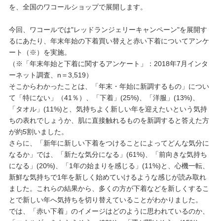
を、全国のワコールショップで展開します。
プレゼント・キャンペーン
今回、ワコールでは"レッドランジェリーキャンペーン"を展開す
るにあたり、年末年始の下着買い替えと赤い下着についてアンケ
ート（※）を実施。
メールニュース登録
（※「年末年始と下着に関するアンケート」：2018年7月インタ
ーネット調査、n＝3,519）
そこからわかったことは、「年末・年始に新調するもの」につい
お問い合わせ
て「特にない」（41％）、「下着」(25%)、「洋服」(13%)、
「タオル」(11%)と、気持ちよく新しい年を迎えたいという気持
ちの表れでしょうか、肌に直接触れるものを新調すると答えた方
よくあるご質問
が約5割いました。
さらに、「新年に新しい下着をつけることによってどんな気分に
なるか」では、「新たな気分になる」(61%)、「前向きな気持ち
になる」(20%)、「1年の始まりを感じる」(11%)と、心機一転、
新鮮な気持ちで1年を新しく始めていけるような感じが読み取れ
ました。これらの結果から、多くの方が下着などを新しくするこ
とで新しい年へ気持ちを切り替えていることがわかりました。
では、「赤い下着」のイメージはどのように思われているのか、