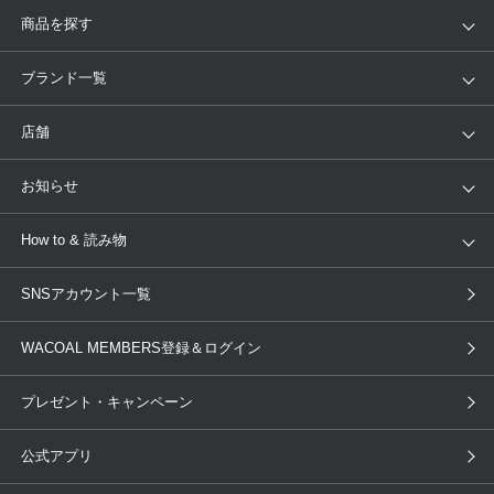
商品を探す
アイテム
ブランド
ブランド一覧
ランキング
セール
WACOAL
Wing
店舗
トピックス
Salute
Yue
店舗を探す
お知らせ
AMPHI
une nana cool
来店予約
新着情報
How to & 読み物
GOCOCi
WACOAL SIZE ORDER
ブラ無料診断
重要なお知らせ
下着の基礎知識
ワコールボディブック
SNSアカウント一覧
OUR WACOAL
YOJOY
取り置き・取り寄せサービス
商品回収
ブラチェック
わたしに合うブラ診断
WACOAL Remamma
Mens Innerwear
WACOAL MEMBERS登録＆ログイン
3Dボディスキャン
お知らせ
ブラパン
ワコールスタイル
CW-X
Imported Brands
プレゼント・キャンペーン
ニュース＆トピックス
フェムケアポータルサイト
大人の工場見学in長崎
Licensed Brands
公式アプリ
大人の工場見学inベトナム
人間科学研究開発センター見学
ブランド一覧へ