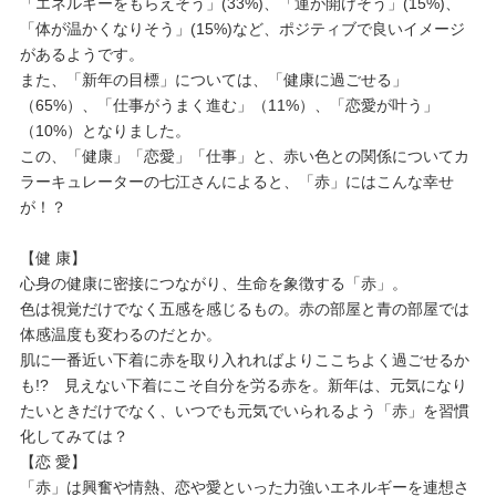
「エネルギーをもらえそう」(33%)、「運が開けそう」(15%)、
「体が温かくなりそう」(15%)など、ポジティブで良いイメージ
があるようです。
また、「新年の目標」については、「健康に過ごせる」
（65%）、「仕事がうまく進む」（11%）、「恋愛が叶う」
（10%）となりました。
この、「健康」「恋愛」「仕事」と、赤い色との関係についてカ
ラーキュレーターの七江さんによると、「赤」にはこんな幸せ
が！？
【健 康】
心身の健康に密接につながり、生命を象徴する「赤」。
色は視覚だけでなく五感を感じるもの。赤の部屋と青の部屋では
体感温度も変わるのだとか。
肌に一番近い下着に赤を取り入れればよりここちよく過ごせるか
も!? 見えない下着にこそ自分を労る赤を。新年は、元気になり
たいときだけでなく、いつでも元気でいられるよう「赤」を習慣
化してみては？
【恋 愛】
「赤」は興奮や情熱、恋や愛といった力強いエネルギーを連想さ