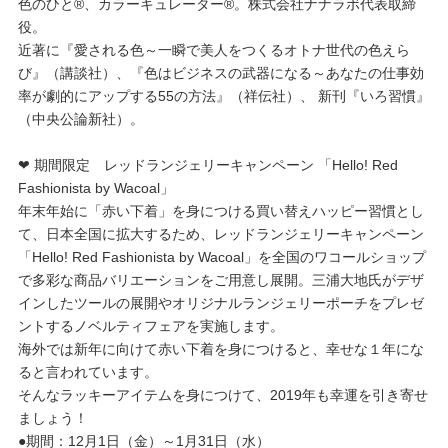
色のひと®、カラーキュレーター®。株式会社ナナラボ代表取締
役。
近著に『愛される色～一瞬で美人をつくるオトナ世代の色えら
び』（講談社）、『色はビジネスの武器になる～あなたの仕事効
率が劇的にアップする55の方法』（祥伝社）、 新刊『いろ習慣』
（中央公論新社）。
❤ 期間限定 レッドランジェリーキャンペーン 「Hello! Red
Fashionista by Wacoal」
年末年始に「赤い下着」を身につける買い替えハッピー習慣とし
て、日本全国に拡大するため、レッドランジェリーキャンペーン
「Hello! Red Fashionista by Wacoal」を全国のワコールショップ
で多彩な商品バリエーションをご用意し展開。三浦大地氏がデザ
インしたツールの展開やオリジナルランジェリーポーチをプレゼ
ントするノベルティフェアを実施します。
海外では新年に向けて赤い下着を身につけると、幸せな１年にな
ると言われています。
そんなラッキーアイテムを身につけて、2019年も幸運を引き寄せ
ましょう！
●期間：12月1日（金）～1月31日（水）