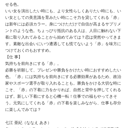
せる色。
いい女を演出したい時にも、より女性らしくありたい時にも、い
い女としての美意識を育みたい時にこそ力を貸してくれる「赤」
は新年には必須カラー。身につけただけで自信が高まるサプリメ
ントのような色。ちょっぴり抵抗のある人は、人目に触れない下
着に取り入れてみることから始めてみては？恋は突然やってきま
す。素敵な出会いにいつ遭遇しても慌てないよう「赤」を味方に
つけておくのもおすすめ。
【仕 事】
気持ちを前向きにする「赤」。
必勝を祈願して、プレゼンや勝負をかけたい時におすすめしたい
色。「赤」には気持ちを前向きにする必勝効果があるため、政治
家やスポーツ選手が取り入れることも。勝負をかける大切な時に
こそ、「赤」の下着に力をかりれば、自然と背中を押してくれる
はず。新しい下着にすると心機一転！仕事での福もやってきそ
う。元気にしてくれる「赤」の下着を楽しみながら、仕事も存分
に楽しんでみては？
七江 亜紀（ななえ あき）