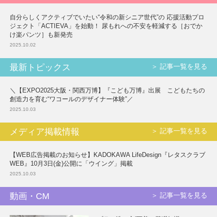
自分らしくアクティブでいたい“令和の新シニア世代”の 応援活動プロ
ジェクト「ACTIEVA」を始動！ 尿もれへの不安を軽減する［おでか
け楽パンツ］も新発売
2025.10.02
最新トピックス
＞ 記事一覧を見る
＼【EXPO2025大阪・関西万博】『こども万博』出展 こどもたちの
創造力を育む“ワコールのデザイナー体験”／
2025.10.03
メディア掲載情報
＞ 記事一覧を見る
【WEB広告掲載のお知らせ】KADOKAWA LifeDesign『レタスクラブ
WEB』10月3日(金)公開に「ウイング」掲載
2025.10.03
動画・CM
＞ 記事一覧を見る