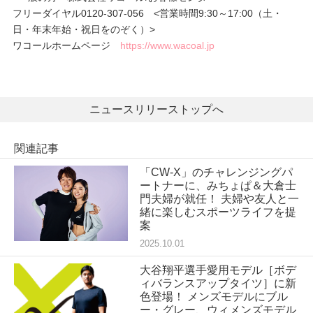
フリーダイヤル0120-307-056 <営業時間9:30～17:00（土・
日・年末年始・祝日をのぞく）>
ワコールホームページ
https://www.wacoal.jp
ニュースリリーストップへ
関連記事
「CW-X」のチャレンジングパ
ートナーに、みちょぱ＆大倉士
門夫婦が就任！ 夫婦や友人と一
緒に楽しむスポーツライフを提
案
2025.10.01
大谷翔平選手愛用モデル［ボデ
ィバランスアップタイツ］に新
色登場！ メンズモデルにブル
ー・グレー、ウィメンズモデル