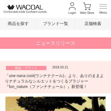
Login
Web Store
商品を探す
ブランド一覧
店舗検索
商品を探す
ニュースリリース
ブランド一覧
2019.03.21
商品・ブランド
「une nana cool(ウンナナクール)」より、ありのままよ
店舗検索
りナチュラルなシルエットをつくるブラジャー
『fun_nature（ファンナチュール）』新登場！
新着情報