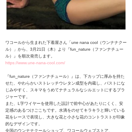
プレゼント・キャンペーン
メールニュース登録
ワコールから生まれた下着屋さん「une nana cool（ウンナナクー
ル）」から、3月21日（木）より『fun_nature（ファンナチュー
お問い合わせ
ル）』を順次発売します。
https://www.une-nana-cool.com/
よくあるご質問
『fun_nature（ファンナチュール）』は、下カップに厚みを持た
せた、やわらかいストレッチウレタン成型を内蔵し、バストにな
じみやすく、スキマをうめてナチュラルなシルエットにするブラ
ジャーです。
また、L字ワイヤーを使用した設計で前中心があたりにくく、安
定感のあるつけごこちです。水滴をのせてキラキラと輝いている
花をレースで表現し、大きな花と小さな花のコントラストが印象
的なデザインです。
全国のウンナナクールショップ、ワコールウェブストア、