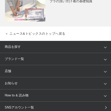
ブラの洗い方|下着の基礎知識
＜ ニュース&トピックスのトップへ戻る
商品を探す
アイテム
ブランド
ブランド一覧
ランキング
セール
WACOAL
Wing
店舗
トピックス
Salute
Yue
店舗を探す
お知らせ
AMPHI
une nana cool
来店予約
新着情報
How to & 読み物
GOCOCi
WACOAL SIZE ORDER
ブラ無料診断
重要なお知らせ
下着の基礎知識
ワコールボディブック
SNSアカウント一覧
OUR WACOAL
YOJOY