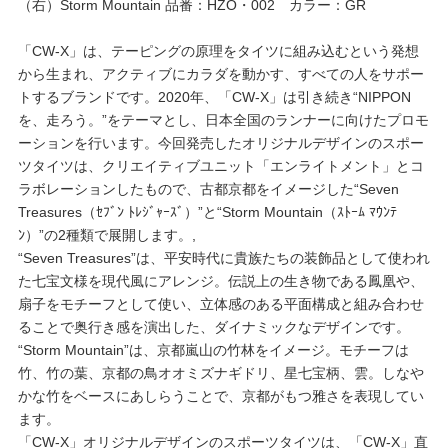
（右）Storm Mountain 品番：HZO・002 カラー：GR
プレゼント・キャンペーン
「CW-X」は、テーピングの原理をタイツに組み込むという発想
から生まれ、アクティブにカラダを動かす、すべての人をサポー
トするブランドです。2020年、「CW-X」は引き続き“NIPPON
メールニュース登録
を、走ろう。”をテーマとし、日本全国のランナーに向けたプロモ
ーションを行います。今回発売したオリジナルデザインのスポー
ツタイツは、クリエイティブユニット「エンライトメント」とコ
お問い合わせ
ラボレーションしたもので、古都京都をイメージした“Seven
Treasures（ｾﾌﾞﾝ ﾄﾚｼﾞｬｰｽﾞ）”と“Storm Mountain（ｽﾄｰﾑ ﾏｳﾝﾃ
ﾝ）”の2種類で展開します。,
よくあるご質問
“Seven Treasures”は、平安時代に貴族たちの装飾品として使われ
た七宝文様を現代風にアレンジ。伝説上の生き物である鳳凰や、
扇子をモチーフとして使い、立体感のある平面構成と組み合わせ
ることで奥行き感を演出した、ダイナミックなデザインです。
“Storm Mountain”は、京都嵐山の竹林をイメージ。モチーフは
竹、竹の葉、京都の鳥オオミズナギドリ、星七宝柄、雲。しなや
かな竹をベースにあしらうことで、京都がもつ雅さを表現してい
ます。
「CW-X」オリジナルデザインのスポーツタイツは、「CW-X」直