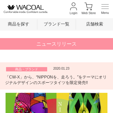
Login
Web Store
商品を探す
ブランド一覧
店舗検索
商品を探す
ニュースリリース
ブランド一覧
2020.01.23
商品・ブランド
「CW-X」から、“NIPPONを、走ろう。”をテーマにオリ
店舗検索
ジナルデザインのスポーツタイツを限定発売!!
新着情報