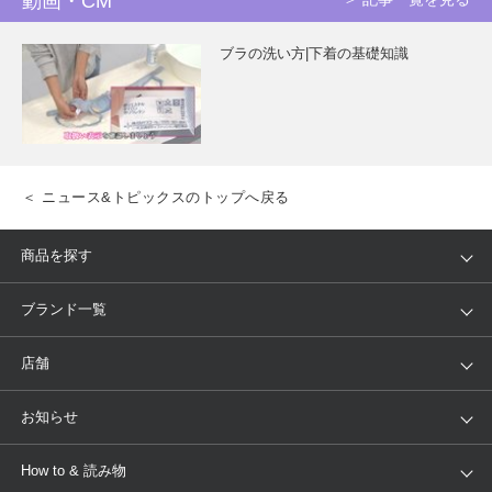
動画・CM
ブラの洗い方|下着の基礎知識
＜ ニュース&トピックスのトップへ戻る
商品を探す
アイテム
ブランド
ブランド一覧
ランキング
セール
WACOAL
Wing
店舗
トピックス
Salute
Yue
店舗を探す
お知らせ
AMPHI
une nana cool
来店予約
新着情報
How to & 読み物
GOCOCi
WACOAL SIZE ORDER