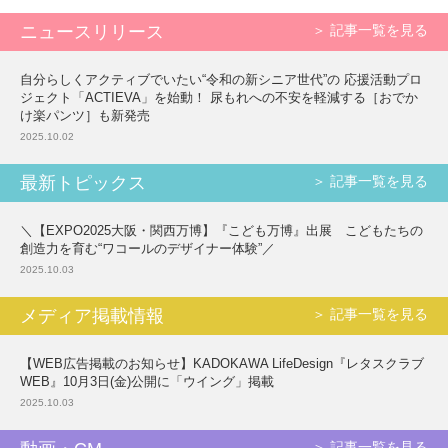
ニュースリリース
＞ 記事一覧を見る
自分らしくアクティブでいたい“令和の新シニア世代”の 応援活動プロ
ジェクト「ACTIEVA」を始動！ 尿もれへの不安を軽減する［おでか
け楽パンツ］も新発売
2025.10.02
最新トピックス
＞ 記事一覧を見る
＼【EXPO2025大阪・関西万博】『こども万博』出展 こどもたちの
創造力を育む“ワコールのデザイナー体験”／
2025.10.03
メディア掲載情報
＞ 記事一覧を見る
【WEB広告掲載のお知らせ】KADOKAWA LifeDesign『レタスクラブ
WEB』10月3日(金)公開に「ウイング」掲載
2025.10.03
＞ 記事一覧を見る