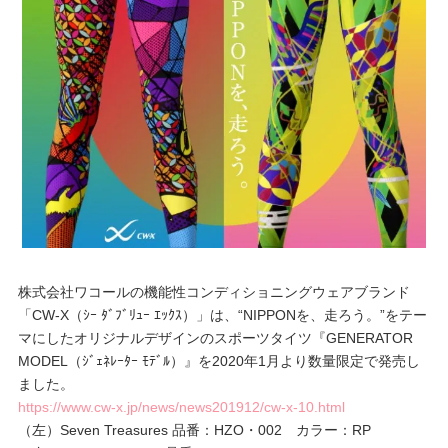
重要なお知らせ
お知らせ
ワコールウェブストア
公式アプリ
ニュース＆トピックス
株式会社ワコールの機能性コンディショニングウェアブランド
「CW-X（ｼｰ ﾀﾞﾌﾞﾘｭｰ ｴｯｸｽ）」は、“NIPPONを、走ろう。”をテー
マにしたオリジナルデザインのスポーツタイツ『GENERATOR
企業情報
MODEL（ｼﾞｪﾈﾚｰﾀｰ ﾓﾃﾞﾙ）』を2020年1月より数量限定で発売し
ました。
https://www.cw-x.jp/news/news201912/cw-x-10.html
SNSアカウント一覧
（左）Seven Treasures 品番：HZO・002 カラー：RP