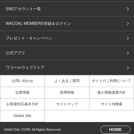
ブラ無料診断
重要なお知らせ
下着の基礎知識
ワコールボディブック
SNSアカウント一覧
OUR WACOAL
YOJOY
取り置き・取り寄せサービス
商品回収
ブラチェック
わたしに合うブラ診断
WACOAL Remamma
Mens Innerwear
WACOAL MEMBERS登録＆ログイン
3Dボディスキャン
お知らせ
ブラパン
ワコールスタイル
CW-X
Imported Brands
プレゼント・キャンペーン
ニュース＆トピックス
フェムケアポータルサイト
大人の工場見学in長崎
Licensed Brands
公式アプリ
大人の工場見学inベトナム
人間科学研究開発センター見学
ブランド一覧へ
店舗体験記（マンガ）
ワコールカルネアプリ使い方ガイ
ワコールウェブストア
ド（マンガ）
お問い合わせ
よくあるご質問
サイトのご利用について
3Dボディスキャン体験（マンガ）
企業情報
採用情報
個人情報保護方針
お客様対応基本方針
サイトマップ
サイト内検索
Global Site
HOME
©WACOAL CORP. All Rights Reserved.