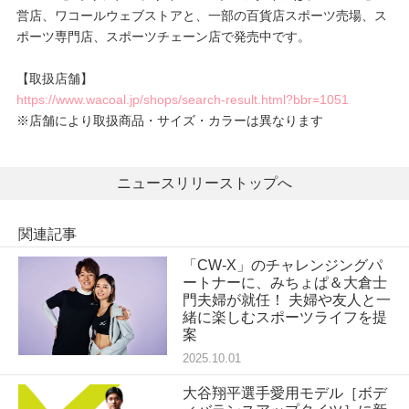
営店、ワコールウェブストアと、一部の百貨店スポーツ売場、ス
ポーツ専門店、スポーツチェーン店で発売中です。
【取扱店舗】
https://www.wacoal.jp/shops/search-result.html?bbr=1051
※店舗により取扱商品・サイズ・カラーは異なります
ニュースリリーストップへ
関連記事
「CW-X」のチャレンジングパ
ートナーに、みちょぱ＆大倉士
門夫婦が就任！ 夫婦や友人と一
緒に楽しむスポーツライフを提
案
2025.10.01
大谷翔平選手愛用モデル［ボデ